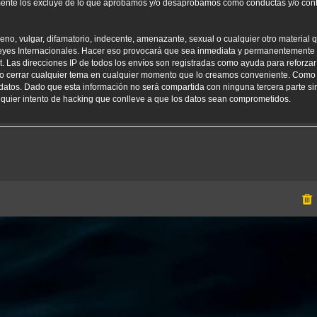
amente los excluye de lo que aprobamos y/o desaprobamos como conductas y/o con
o, vulgar, difamatorio, indecente, amenazante, sexual o cualquier otro material qu
yes Internacionales. Hacer eso provocará que sea inmediata y permanentemente e
net. Las direcciones IP de todos los envíos son registradas como ayuda para reforz
er o cerrar cualquier tema en cualquier momento que lo creamos conveniente. Como
tos. Dado que esta información no será compartida con ninguna tercera parte sin
uier intento de hacking que conlleve a que los datos sean comprometidos.