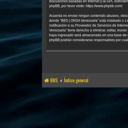
discusiones basadas en Internet y la GPL estrict
phpBB, por favor visite:
https://www.phpbb.com/
.
Acuerda no enviar ningun contenido abusivo, obscen
donde “BBS | ONSA Venezuela” está instalado o Le
notificación a su Proveedor de Servicios de Inter
Venezuela” tiene derecho a eliminar, editar, mov
haya ingresado será almacenada en una base de da
phpBB podrán considerarse responsables por cualq
BBS
Índice general