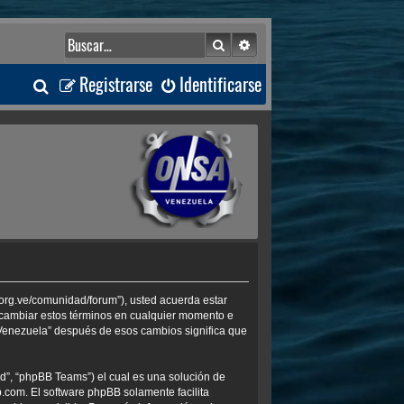
Buscar
Búsqueda avanzada
B
Registrarse
Identificarse
u
s
c
a
r
.org.ve/comunidad/forum”), usted acuerda estar
s cambiar estos términos en cualquier momento e
 Venezuela” después de esos cambios significa que
d”, “phpBB Teams”) el cual es una solución de
b.com
. El software phpBB solamente facilita