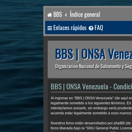
BBS
Índice general
Enlaces rápidos
FAQ
BBS | ONSA Venez
Organización Nacional de Salvamento y Seg
BBS | ONSA Venezuela - Condic
Al ingresar en “BBS | ONSA Venezuela” (de aquí en
legalmente sometido a los siguientes términos. En
intentaríamos avisarle, sin embargo sería prudent
acuerda estar legalmente sometido a esos nuevos 
Nuestros foros están desarrollados por phpBB (de 
foros liberada bajo la “
GNU General Public License