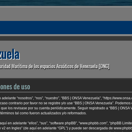
uela
uridad Marítima de los espacios Acuáticos de Venezuela [ONG]
iones de uso
 adelante “nosotros”, “nos”, “nuestro”, “BBS | ONSA Venezuela”, “https://www.onsa
 caso contrario por favor no se registre y/o use “BBS | ONSA Venezuela”. Podemo
e que los revisase por su cuenta periódicamente. Seguir registrado a “BBS | ONSA
términos tal como fueron actualizados y/o reformados.
aquí en adelante “ellos”, “sus”, “software phpBB”, “www.phpbb.com”, “phpBB Limite
 v2 en Ingles
” (de aquí en adelante “GPL”) y puede ser descargada de
www.phpb