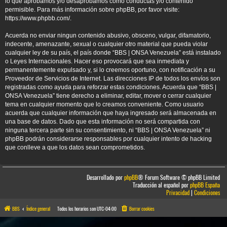
lo que aprobamos y/o desaprobamos como conductas y/o contenido
permisible. Para más información sobre phpBB, por favor visite:
https://www.phpbb.com/
.
Acuerda no enviar ningun contenido abusivo, obsceno, vulgar, difamatorio,
indecente, amenazante, sexual o cualquier otro material que pueda violar
cualquier ley de su país, el país donde “BBS | ONSA Venezuela” está instalado
o Leyes Internacionales. Hacer eso provocará que sea inmediata y
permanentemente expulsado y, si lo creemos oportuno, con notificación a su
Proveedor de Servicios de Internet. Las direcciones IP de todos los envíos son
registradas como ayuda para reforzar estas condiciones. Acuerda que “BBS |
ONSA Venezuela” tiene derecho a eliminar, editar, mover o cerrar cualquier
tema en cualquier momento que lo creamos conveniente. Como usuario
acuerda que cualquier información que haya ingresado será almacenada en
una base de datos. Dado que esta información no será compartida con
ninguna tercera parte sin su consentimiento, ni “BBS | ONSA Venezuela” ni
phpBB podrán considerarse responsables por cualquier intento de hacking
que conlleve a que los datos sean comprometidos.
Desarrollado por
phpBB
® Forum Software © phpBB Limited
Traducción al español por
phpBB España
Privacidad
|
Condiciones
BBS
Índice general
Todos los horarios son
UTC-04:00
Borrar cookies