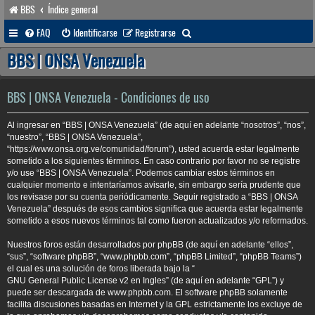
BBS
Índice general
B
FAQ
Identificarse
Registrarse
u
BBS | ONSA Venezuela
s
c
BBS | ONSA Venezuela - Condiciones de uso
a
Al ingresar en “BBS | ONSA Venezuela” (de aquí en adelante “nosotros”, “nos”,
r
“nuestro”, “BBS | ONSA Venezuela”,
“https://www.onsa.org.ve/comunidad/forum”), usted acuerda estar legalmente
sometido a los siguientes términos. En caso contrario por favor no se registre
y/o use “BBS | ONSA Venezuela”. Podemos cambiar estos términos en
cualquier momento e intentaríamos avisarle, sin embargo sería prudente que
los revisase por su cuenta periódicamente. Seguir registrado a “BBS | ONSA
Venezuela” después de esos cambios significa que acuerda estar legalmente
sometido a esos nuevos términos tal como fueron actualizados y/o reformados.
Nuestros foros están desarrollados por phpBB (de aquí en adelante “ellos”,
“sus”, “software phpBB”, “www.phpbb.com”, “phpBB Limited”, “phpBB Teams”)
el cual es una solución de foros liberada bajo la “
GNU General Public License v2 en Ingles
” (de aquí en adelante “GPL”) y
puede ser descargada de
www.phpbb.com
. El software phpBB solamente
facilita discusiones basadas en Internet y la GPL estrictamente los excluye de