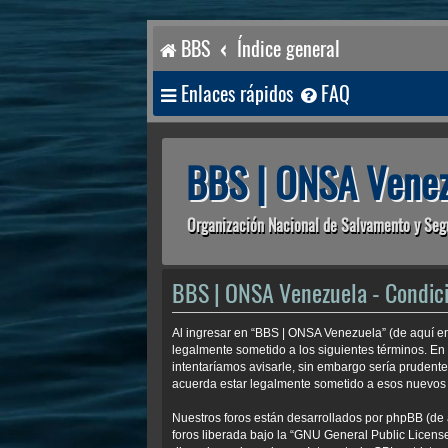
BBS
Índice general
Enlaces rápidos
FAQ
BBS | ONSA Venez
Organización Nacional de Salvamento y Seg
BBS | ONSA Venezuela - Condic
Al ingresar en “BBS | ONSA Venezuela” (de aquí en
legalmente sometido a los siguientes términos. En
intentaríamos avisarle, sin embargo sería prudent
acuerda estar legalmente sometido a esos nuevos 
Nuestros foros están desarrollados por phpBB (de 
foros liberada bajo la “
GNU General Public License