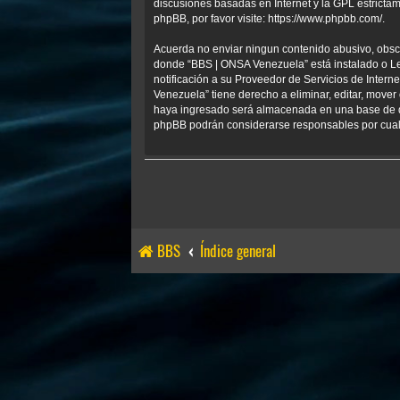
discusiones basadas en Internet y la GPL estrict
phpBB, por favor visite:
https://www.phpbb.com/
.
Acuerda no enviar ningun contenido abusivo, obscen
donde “BBS | ONSA Venezuela” está instalado o Le
notificación a su Proveedor de Servicios de Inter
Venezuela” tiene derecho a eliminar, editar, mov
haya ingresado será almacenada en una base de da
phpBB podrán considerarse responsables por cualq
BBS
Índice general