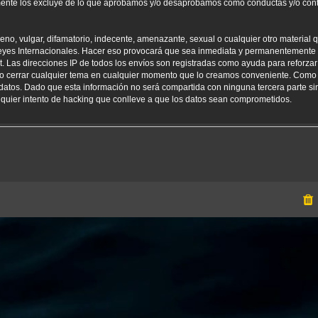
amente los excluye de lo que aprobamos y/o desaprobamos como conductas y/o con
o, vulgar, difamatorio, indecente, amenazante, sexual o cualquier otro material qu
yes Internacionales. Hacer eso provocará que sea inmediata y permanentemente e
net. Las direcciones IP de todos los envíos son registradas como ayuda para reforz
er o cerrar cualquier tema en cualquier momento que lo creamos conveniente. Como
tos. Dado que esta información no será compartida con ninguna tercera parte sin
uier intento de hacking que conlleve a que los datos sean comprometidos.