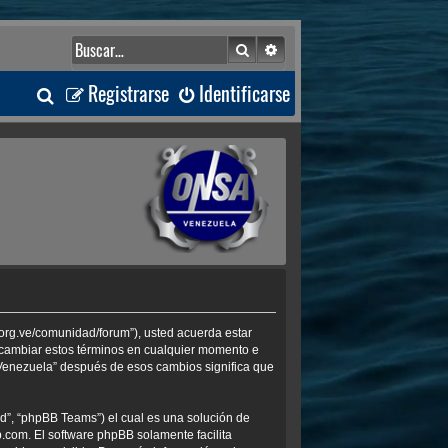
Buscar
Búsqueda avanzada
B
Registrarse
Identificarse
u
s
c
a
r
.org.ve/comunidad/forum”), usted acuerda estar
s cambiar estos términos en cualquier momento e
 Venezuela” después de esos cambios significa que
d”, “phpBB Teams”) el cual es una solución de
b.com
. El software phpBB solamente facilita