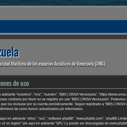
uela
uridad Marítima de los espacios Acuáticos de Venezuela [ONG]
iones de uso
 adelante “nosotros”, “nos”, “nuestro”, “BBS | ONSA Venezuela”, “https://www.onsa
 caso contrario por favor no se registre y/o use “BBS | ONSA Venezuela”. Podemo
e que los revisase por su cuenta periódicamente. Seguir registrado a “BBS | ONSA
términos tal como fueron actualizados y/o reformados.
aquí en adelante “ellos”, “sus”, “software phpBB”, “www.phpbb.com”, “phpBB Limite
 v2 en Ingles
” (de aquí en adelante “GPL”) y puede ser descargada de
www.phpb