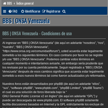
BBS
Índice general
B
FAQ
Identificarse
Registrarse
u
BBS | ONSA Venezuela
s
c
BBS | ONSA Venezuela - Condiciones de uso
a
Al ingresar en “BBS | ONSA Venezuela” (de aquí en adelante “nosotros”, “nos”,
r
“nuestro”, “BBS | ONSA Venezuela”,
“https://www.onsa.org.ve/comunidad/forum”), usted acuerda estar legalmente
sometido a los siguientes términos. En caso contrario por favor no se registre
y/o use “BBS | ONSA Venezuela”. Podemos cambiar estos términos en
cualquier momento e intentaríamos avisarle, sin embargo sería prudente que
los revisase por su cuenta periódicamente. Seguir registrado a “BBS | ONSA
Venezuela” después de esos cambios significa que acuerda estar legalmente
sometido a esos nuevos términos tal como fueron actualizados y/o reformados.
Nuestros foros están desarrollados por phpBB (de aquí en adelante “ellos”,
“sus”, “software phpBB”, “www.phpbb.com”, “phpBB Limited”, “phpBB Teams”)
el cual es una solución de foros liberada bajo la “
GNU General Public License v2 en Ingles
” (de aquí en adelante “GPL”) y
puede ser descargada de
www.phpbb.com
. El software phpBB solamente
facilita discusiones basadas en Internet y la GPL estrictamente los excluye de