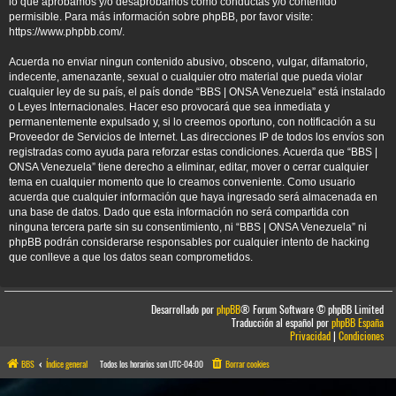
lo que aprobamos y/o desaprobamos como conductas y/o contenido
permisible. Para más información sobre phpBB, por favor visite:
https://www.phpbb.com/
.
Acuerda no enviar ningun contenido abusivo, obsceno, vulgar, difamatorio,
indecente, amenazante, sexual o cualquier otro material que pueda violar
cualquier ley de su país, el país donde “BBS | ONSA Venezuela” está instalado
o Leyes Internacionales. Hacer eso provocará que sea inmediata y
permanentemente expulsado y, si lo creemos oportuno, con notificación a su
Proveedor de Servicios de Internet. Las direcciones IP de todos los envíos son
registradas como ayuda para reforzar estas condiciones. Acuerda que “BBS |
ONSA Venezuela” tiene derecho a eliminar, editar, mover o cerrar cualquier
tema en cualquier momento que lo creamos conveniente. Como usuario
acuerda que cualquier información que haya ingresado será almacenada en
una base de datos. Dado que esta información no será compartida con
ninguna tercera parte sin su consentimiento, ni “BBS | ONSA Venezuela” ni
phpBB podrán considerarse responsables por cualquier intento de hacking
que conlleve a que los datos sean comprometidos.
Desarrollado por
phpBB
® Forum Software © phpBB Limited
Traducción al español por
phpBB España
Privacidad
|
Condiciones
BBS
Índice general
Todos los horarios son
UTC-04:00
Borrar cookies