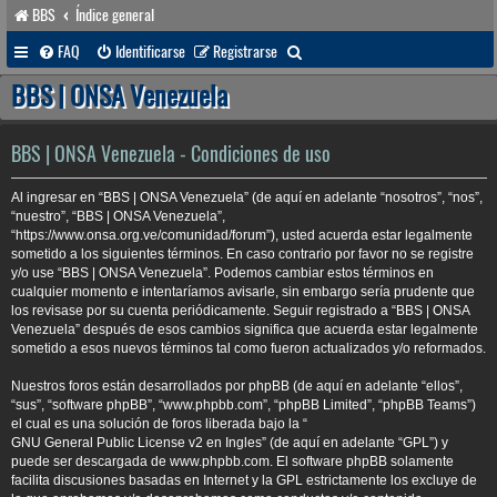
BBS
Índice general
B
FAQ
Identificarse
Registrarse
u
BBS | ONSA Venezuela
s
c
BBS | ONSA Venezuela - Condiciones de uso
a
Al ingresar en “BBS | ONSA Venezuela” (de aquí en adelante “nosotros”, “nos”,
r
“nuestro”, “BBS | ONSA Venezuela”,
“https://www.onsa.org.ve/comunidad/forum”), usted acuerda estar legalmente
sometido a los siguientes términos. En caso contrario por favor no se registre
y/o use “BBS | ONSA Venezuela”. Podemos cambiar estos términos en
cualquier momento e intentaríamos avisarle, sin embargo sería prudente que
los revisase por su cuenta periódicamente. Seguir registrado a “BBS | ONSA
Venezuela” después de esos cambios significa que acuerda estar legalmente
sometido a esos nuevos términos tal como fueron actualizados y/o reformados.
Nuestros foros están desarrollados por phpBB (de aquí en adelante “ellos”,
“sus”, “software phpBB”, “www.phpbb.com”, “phpBB Limited”, “phpBB Teams”)
el cual es una solución de foros liberada bajo la “
GNU General Public License v2 en Ingles
” (de aquí en adelante “GPL”) y
puede ser descargada de
www.phpbb.com
. El software phpBB solamente
facilita discusiones basadas en Internet y la GPL estrictamente los excluye de