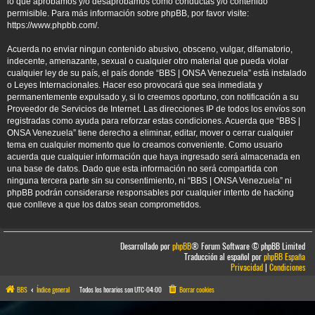
lo que aprobamos y/o desaprobamos como conductas y/o contenido
permisible. Para más información sobre phpBB, por favor visite:
https://www.phpbb.com/
.
Acuerda no enviar ningun contenido abusivo, obsceno, vulgar, difamatorio,
indecente, amenazante, sexual o cualquier otro material que pueda violar
cualquier ley de su país, el país donde “BBS | ONSA Venezuela” está instalado
o Leyes Internacionales. Hacer eso provocará que sea inmediata y
permanentemente expulsado y, si lo creemos oportuno, con notificación a su
Proveedor de Servicios de Internet. Las direcciones IP de todos los envíos son
registradas como ayuda para reforzar estas condiciones. Acuerda que “BBS |
ONSA Venezuela” tiene derecho a eliminar, editar, mover o cerrar cualquier
tema en cualquier momento que lo creamos conveniente. Como usuario
acuerda que cualquier información que haya ingresado será almacenada en
una base de datos. Dado que esta información no será compartida con
ninguna tercera parte sin su consentimiento, ni “BBS | ONSA Venezuela” ni
phpBB podrán considerarse responsables por cualquier intento de hacking
que conlleve a que los datos sean comprometidos.
Desarrollado por
phpBB
® Forum Software © phpBB Limited
Traducción al español por
phpBB España
Privacidad
|
Condiciones
BBS
Índice general
Todos los horarios son
UTC-04:00
Borrar cookies