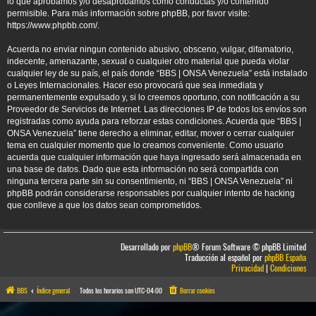
lo que aprobamos y/o desaprobamos como conductas y/o contenido
permisible. Para más información sobre phpBB, por favor visite:
https://www.phpbb.com/
.
Acuerda no enviar ningun contenido abusivo, obsceno, vulgar, difamatorio,
indecente, amenazante, sexual o cualquier otro material que pueda violar
cualquier ley de su país, el país donde “BBS | ONSA Venezuela” está instalado
o Leyes Internacionales. Hacer eso provocará que sea inmediata y
permanentemente expulsado y, si lo creemos oportuno, con notificación a su
Proveedor de Servicios de Internet. Las direcciones IP de todos los envíos son
registradas como ayuda para reforzar estas condiciones. Acuerda que “BBS |
ONSA Venezuela” tiene derecho a eliminar, editar, mover o cerrar cualquier
tema en cualquier momento que lo creamos conveniente. Como usuario
acuerda que cualquier información que haya ingresado será almacenada en
una base de datos. Dado que esta información no será compartida con
ninguna tercera parte sin su consentimiento, ni “BBS | ONSA Venezuela” ni
phpBB podrán considerarse responsables por cualquier intento de hacking
que conlleve a que los datos sean comprometidos.
Desarrollado por
phpBB
® Forum Software © phpBB Limited
Traducción al español por
phpBB España
Privacidad
|
Condiciones
BBS
Índice general
Todos los horarios son
UTC-04:00
Borrar cookies