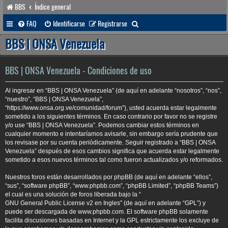
BBS
Índice general
B
FAQ
Identificarse
Registrarse
u
BBS | ONSA Venezuela
s
c
BBS | ONSA Venezuela - Condiciones de uso
a
Al ingresar en “BBS | ONSA Venezuela” (de aquí en adelante “nosotros”, “nos”,
r
“nuestro”, “BBS | ONSA Venezuela”,
“https://www.onsa.org.ve/comunidad/forum”), usted acuerda estar legalmente
sometido a los siguientes términos. En caso contrario por favor no se registre
y/o use “BBS | ONSA Venezuela”. Podemos cambiar estos términos en
cualquier momento e intentaríamos avisarle, sin embargo sería prudente que
los revisase por su cuenta periódicamente. Seguir registrado a “BBS | ONSA
Venezuela” después de esos cambios significa que acuerda estar legalmente
sometido a esos nuevos términos tal como fueron actualizados y/o reformados.
Nuestros foros están desarrollados por phpBB (de aquí en adelante “ellos”,
“sus”, “software phpBB”, “www.phpbb.com”, “phpBB Limited”, “phpBB Teams”)
el cual es una solución de foros liberada bajo la “
GNU General Public License v2 en Ingles
” (de aquí en adelante “GPL”) y
puede ser descargada de
www.phpbb.com
. El software phpBB solamente
facilita discusiones basadas en Internet y la GPL estrictamente los excluye de