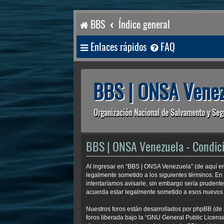
BBS
Índice general
Enlaces rápidos
FAQ
BBS | ONSA Venez
Organización Nacional de Salvamento y Seg
BBS | ONSA Venezuela - Condic
Al ingresar en “BBS | ONSA Venezuela” (de aquí en
legalmente sometido a los siguientes términos. En
intentaríamos avisarle, sin embargo sería prudent
acuerda estar legalmente sometido a esos nuevos 
Nuestros foros están desarrollados por phpBB (de 
foros liberada bajo la “
GNU General Public License