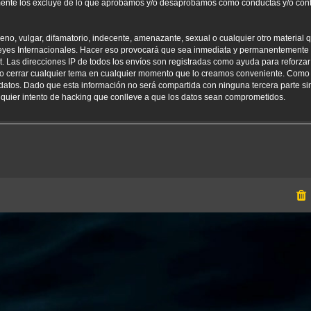
amente los excluye de lo que aprobamos y/o desaprobamos como conductas y/o con
o, vulgar, difamatorio, indecente, amenazante, sexual o cualquier otro material qu
yes Internacionales. Hacer eso provocará que sea inmediata y permanentemente e
net. Las direcciones IP de todos los envíos son registradas como ayuda para reforz
er o cerrar cualquier tema en cualquier momento que lo creamos conveniente. Como
tos. Dado que esta información no será compartida con ninguna tercera parte sin
uier intento de hacking que conlleve a que los datos sean comprometidos.