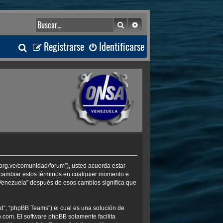
Buscar
Búsqueda avanzada
B
Registrarse
Identificarse
u
s
c
a
r
.org.ve/comunidad/forum”), usted acuerda estar
s cambiar estos términos en cualquier momento e
 Venezuela” después de esos cambios significa que
d”, “phpBB Teams”) el cual es una solución de
b.com
. El software phpBB solamente facilita