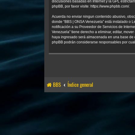
discusiones basadas en Internet y la GPL estrict
phpBB, por favor visite:
https://www.phpbb.com/
.
Acuerda no enviar ningun contenido abusivo, obscen
donde “BBS | ONSA Venezuela” está instalado o Le
notificación a su Proveedor de Servicios de Inter
Venezuela” tiene derecho a eliminar, editar, mov
haya ingresado será almacenada en una base de da
phpBB podrán considerarse responsables por cualq
BBS
Índice general