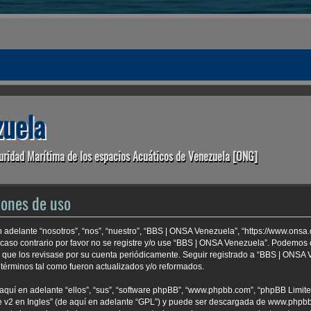
uela
uridad Marítima de los espacios Acuáticos de Venezuela [ONG]
iones de uso
 adelante “nosotros”, “nos”, “nuestro”, “BBS | ONSA Venezuela”, “https://www.onsa
 caso contrario por favor no se registre y/o use “BBS | ONSA Venezuela”. Podemo
e que los revisase por su cuenta periódicamente. Seguir registrado a “BBS | ONSA
términos tal como fueron actualizados y/o reformados.
aquí en adelante “ellos”, “sus”, “software phpBB”, “www.phpbb.com”, “phpBB Limite
 v2 en Ingles
” (de aquí en adelante “GPL”) y puede ser descargada de
www.phpb