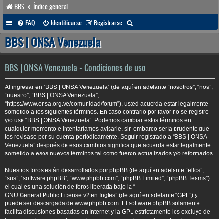
BBS
Índice general
B
FAQ
Identificarse
Registrarse
u
BBS | ONSA Venezuela
s
c
BBS | ONSA Venezuela - Condiciones de uso
a
Al ingresar en “BBS | ONSA Venezuela” (de aquí en adelante “nosotros”, “nos”,
r
“nuestro”, “BBS | ONSA Venezuela”,
“https://www.onsa.org.ve/comunidad/forum”), usted acuerda estar legalmente
sometido a los siguientes términos. En caso contrario por favor no se registre
y/o use “BBS | ONSA Venezuela”. Podemos cambiar estos términos en
cualquier momento e intentaríamos avisarle, sin embargo sería prudente que
los revisase por su cuenta periódicamente. Seguir registrado a “BBS | ONSA
Venezuela” después de esos cambios significa que acuerda estar legalmente
sometido a esos nuevos términos tal como fueron actualizados y/o reformados.
Nuestros foros están desarrollados por phpBB (de aquí en adelante “ellos”,
“sus”, “software phpBB”, “www.phpbb.com”, “phpBB Limited”, “phpBB Teams”)
el cual es una solución de foros liberada bajo la “
GNU General Public License v2 en Ingles
” (de aquí en adelante “GPL”) y
puede ser descargada de
www.phpbb.com
. El software phpBB solamente
facilita discusiones basadas en Internet y la GPL estrictamente los excluye de