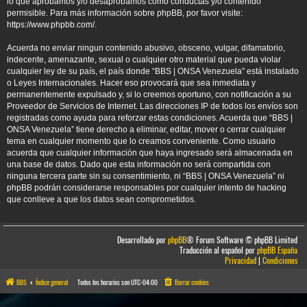
lo que aprobamos y/o desaprobamos como conductas y/o contenido
permisible. Para más información sobre phpBB, por favor visite:
https://www.phpbb.com/
.
Acuerda no enviar ningun contenido abusivo, obsceno, vulgar, difamatorio,
indecente, amenazante, sexual o cualquier otro material que pueda violar
cualquier ley de su país, el país donde “BBS | ONSA Venezuela” está instalado
o Leyes Internacionales. Hacer eso provocará que sea inmediata y
permanentemente expulsado y, si lo creemos oportuno, con notificación a su
Proveedor de Servicios de Internet. Las direcciones IP de todos los envíos son
registradas como ayuda para reforzar estas condiciones. Acuerda que “BBS |
ONSA Venezuela” tiene derecho a eliminar, editar, mover o cerrar cualquier
tema en cualquier momento que lo creamos conveniente. Como usuario
acuerda que cualquier información que haya ingresado será almacenada en
una base de datos. Dado que esta información no será compartida con
ninguna tercera parte sin su consentimiento, ni “BBS | ONSA Venezuela” ni
phpBB podrán considerarse responsables por cualquier intento de hacking
que conlleve a que los datos sean comprometidos.
Desarrollado por
phpBB
® Forum Software © phpBB Limited
Traducción al español por
phpBB España
Privacidad
|
Condiciones
BBS
Índice general
Todos los horarios son
UTC-04:00
Borrar cookies