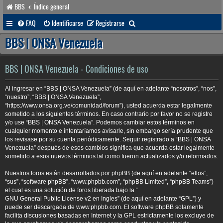
BBS
Índice general
B
FAQ
Identificarse
Registrarse
u
BBS | ONSA Venezuela
s
c
BBS | ONSA Venezuela - Condiciones de uso
a
Al ingresar en “BBS | ONSA Venezuela” (de aquí en adelante “nosotros”, “nos”,
r
“nuestro”, “BBS | ONSA Venezuela”,
“https://www.onsa.org.ve/comunidad/forum”), usted acuerda estar legalmente
sometido a los siguientes términos. En caso contrario por favor no se registre
y/o use “BBS | ONSA Venezuela”. Podemos cambiar estos términos en
cualquier momento e intentaríamos avisarle, sin embargo sería prudente que
los revisase por su cuenta periódicamente. Seguir registrado a “BBS | ONSA
Venezuela” después de esos cambios significa que acuerda estar legalmente
sometido a esos nuevos términos tal como fueron actualizados y/o reformados.
Nuestros foros están desarrollados por phpBB (de aquí en adelante “ellos”,
“sus”, “software phpBB”, “www.phpbb.com”, “phpBB Limited”, “phpBB Teams”)
el cual es una solución de foros liberada bajo la “
GNU General Public License v2 en Ingles
” (de aquí en adelante “GPL”) y
puede ser descargada de
www.phpbb.com
. El software phpBB solamente
facilita discusiones basadas en Internet y la GPL estrictamente los excluye de