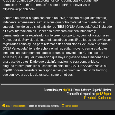
lo que aprobamos y/o desaprobamos como conductas y/o contenido
permisible. Para más información sobre phpBB, por favor visite:
https://www.phpbb.com/
.
Acuerda no enviar ningun contenido abusivo, obsceno, vulgar, difamatorio,
indecente, amenazante, sexual o cualquier otro material que pueda violar
cualquier ley de su país, el país donde “BBS | ONSA Venezuela” está instalado
o Leyes Internacionales. Hacer eso provocará que sea inmediata y
permanentemente expulsado y, si lo creemos oportuno, con notificación a su
Proveedor de Servicios de Internet. Las direcciones IP de todos los envíos son
registradas como ayuda para reforzar estas condiciones. Acuerda que “BBS |
ONSA Venezuela” tiene derecho a eliminar, editar, mover o cerrar cualquier
tema en cualquier momento que lo creamos conveniente. Como usuario
acuerda que cualquier información que haya ingresado será almacenada en
una base de datos. Dado que esta información no será compartida con
ninguna tercera parte sin su consentimiento, ni “BBS | ONSA Venezuela” ni
phpBB podrán considerarse responsables por cualquier intento de hacking
que conlleve a que los datos sean comprometidos.
Desarrollado por
phpBB
® Forum Software © phpBB Limited
Traducción al español por
phpBB España
Privacidad
|
Condiciones
BBS
Índice general
Todos los horarios son
UTC-04:00
Borrar cookies