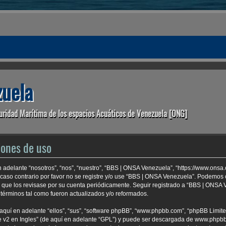
uela
uridad Marítima de los espacios Acuáticos de Venezuela [ONG]
iones de uso
 adelante “nosotros”, “nos”, “nuestro”, “BBS | ONSA Venezuela”, “https://www.onsa
 caso contrario por favor no se registre y/o use “BBS | ONSA Venezuela”. Podemo
e que los revisase por su cuenta periódicamente. Seguir registrado a “BBS | ONSA
términos tal como fueron actualizados y/o reformados.
aquí en adelante “ellos”, “sus”, “software phpBB”, “www.phpbb.com”, “phpBB Limite
 v2 en Ingles
” (de aquí en adelante “GPL”) y puede ser descargada de
www.phpb