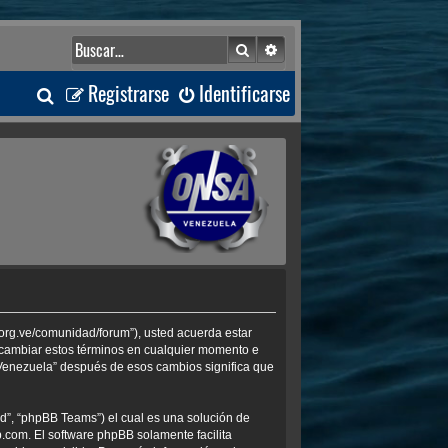
Buscar
Búsqueda avanzada
B
Registrarse
Identificarse
u
s
c
a
r
.org.ve/comunidad/forum”), usted acuerda estar
s cambiar estos términos en cualquier momento e
 Venezuela” después de esos cambios significa que
d”, “phpBB Teams”) el cual es una solución de
b.com
. El software phpBB solamente facilita