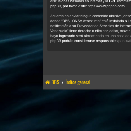
discusiones basadas en Internet y la GPL estrict
phpBB, por favor visite:
https://www.phpbb.com/
.
Acuerda no enviar ningun contenido abusivo, obscen
donde “BBS | ONSA Venezuela” está instalado o Le
notificación a su Proveedor de Servicios de Inter
Venezuela” tiene derecho a eliminar, editar, mov
haya ingresado será almacenada en una base de da
phpBB podrán considerarse responsables por cualq
BBS
Índice general