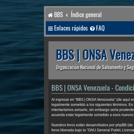
BBS
Índice general
Enlaces rápidos
FAQ
BBS | ONSA Venez
Organización Nacional de Salvamento y Seg
BBS | ONSA Venezuela - Condic
Al ingresar en “BBS | ONSA Venezuela” (de aquí en
legalmente sometido a los siguientes términos. En
intentaríamos avisarle, sin embargo sería prudent
acuerda estar legalmente sometido a esos nuevos 
Nuestros foros están desarrollados por phpBB (de 
foros liberada bajo la “
GNU General Public License