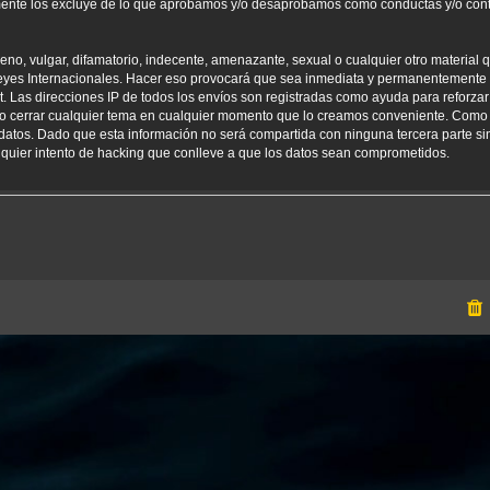
amente los excluye de lo que aprobamos y/o desaprobamos como conductas y/o con
o, vulgar, difamatorio, indecente, amenazante, sexual o cualquier otro material qu
yes Internacionales. Hacer eso provocará que sea inmediata y permanentemente e
net. Las direcciones IP de todos los envíos son registradas como ayuda para reforz
er o cerrar cualquier tema en cualquier momento que lo creamos conveniente. Como
tos. Dado que esta información no será compartida con ninguna tercera parte sin
uier intento de hacking que conlleve a que los datos sean comprometidos.