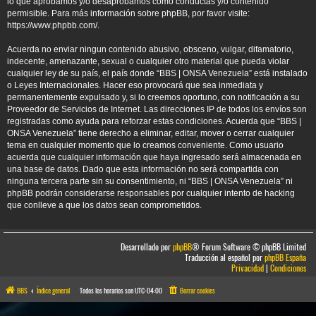
lo que aprobamos y/o desaprobamos como conductas y/o contenido
permisible. Para más información sobre phpBB, por favor visite:
https://www.phpbb.com/
.
Acuerda no enviar ningun contenido abusivo, obsceno, vulgar, difamatorio,
indecente, amenazante, sexual o cualquier otro material que pueda violar
cualquier ley de su país, el país donde “BBS | ONSA Venezuela” está instalado
o Leyes Internacionales. Hacer eso provocará que sea inmediata y
permanentemente expulsado y, si lo creemos oportuno, con notificación a su
Proveedor de Servicios de Internet. Las direcciones IP de todos los envíos son
registradas como ayuda para reforzar estas condiciones. Acuerda que “BBS |
ONSA Venezuela” tiene derecho a eliminar, editar, mover o cerrar cualquier
tema en cualquier momento que lo creamos conveniente. Como usuario
acuerda que cualquier información que haya ingresado será almacenada en
una base de datos. Dado que esta información no será compartida con
ninguna tercera parte sin su consentimiento, ni “BBS | ONSA Venezuela” ni
phpBB podrán considerarse responsables por cualquier intento de hacking
que conlleve a que los datos sean comprometidos.
Desarrollado por
phpBB
® Forum Software © phpBB Limited
Traducción al español por
phpBB España
Privacidad
|
Condiciones
BBS
Índice general
Todos los horarios son
UTC-04:00
Borrar cookies