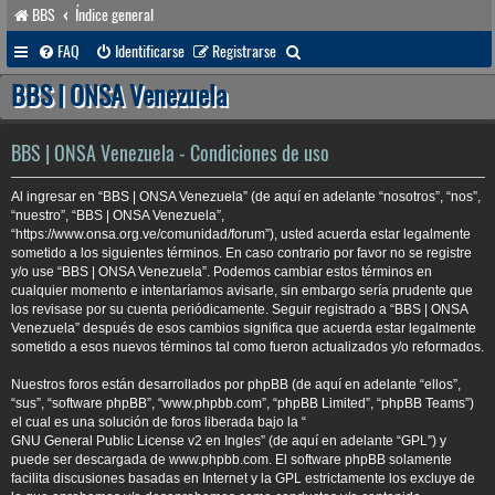
BBS
Índice general
B
FAQ
Identificarse
Registrarse
u
BBS | ONSA Venezuela
s
c
BBS | ONSA Venezuela - Condiciones de uso
a
Al ingresar en “BBS | ONSA Venezuela” (de aquí en adelante “nosotros”, “nos”,
r
“nuestro”, “BBS | ONSA Venezuela”,
“https://www.onsa.org.ve/comunidad/forum”), usted acuerda estar legalmente
sometido a los siguientes términos. En caso contrario por favor no se registre
y/o use “BBS | ONSA Venezuela”. Podemos cambiar estos términos en
cualquier momento e intentaríamos avisarle, sin embargo sería prudente que
los revisase por su cuenta periódicamente. Seguir registrado a “BBS | ONSA
Venezuela” después de esos cambios significa que acuerda estar legalmente
sometido a esos nuevos términos tal como fueron actualizados y/o reformados.
Nuestros foros están desarrollados por phpBB (de aquí en adelante “ellos”,
“sus”, “software phpBB”, “www.phpbb.com”, “phpBB Limited”, “phpBB Teams”)
el cual es una solución de foros liberada bajo la “
GNU General Public License v2 en Ingles
” (de aquí en adelante “GPL”) y
puede ser descargada de
www.phpbb.com
. El software phpBB solamente
facilita discusiones basadas en Internet y la GPL estrictamente los excluye de