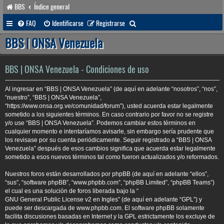
BBS
Índice general
B
FAQ
Identificarse
Registrarse
u
BBS | ONSA Venezuela
s
c
BBS | ONSA Venezuela - Condiciones de uso
a
Al ingresar en “BBS | ONSA Venezuela” (de aquí en adelante “nosotros”, “nos”,
r
“nuestro”, “BBS | ONSA Venezuela”,
“https://www.onsa.org.ve/comunidad/forum”), usted acuerda estar legalmente
sometido a los siguientes términos. En caso contrario por favor no se registre
y/o use “BBS | ONSA Venezuela”. Podemos cambiar estos términos en
cualquier momento e intentaríamos avisarle, sin embargo sería prudente que
los revisase por su cuenta periódicamente. Seguir registrado a “BBS | ONSA
Venezuela” después de esos cambios significa que acuerda estar legalmente
sometido a esos nuevos términos tal como fueron actualizados y/o reformados.
Nuestros foros están desarrollados por phpBB (de aquí en adelante “ellos”,
“sus”, “software phpBB”, “www.phpbb.com”, “phpBB Limited”, “phpBB Teams”)
el cual es una solución de foros liberada bajo la “
GNU General Public License v2 en Ingles
” (de aquí en adelante “GPL”) y
puede ser descargada de
www.phpbb.com
. El software phpBB solamente
facilita discusiones basadas en Internet y la GPL estrictamente los excluye de