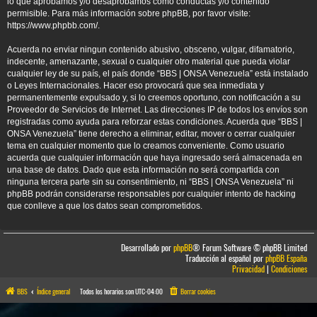
lo que aprobamos y/o desaprobamos como conductas y/o contenido
permisible. Para más información sobre phpBB, por favor visite:
https://www.phpbb.com/
.
Acuerda no enviar ningun contenido abusivo, obsceno, vulgar, difamatorio,
indecente, amenazante, sexual o cualquier otro material que pueda violar
cualquier ley de su país, el país donde “BBS | ONSA Venezuela” está instalado
o Leyes Internacionales. Hacer eso provocará que sea inmediata y
permanentemente expulsado y, si lo creemos oportuno, con notificación a su
Proveedor de Servicios de Internet. Las direcciones IP de todos los envíos son
registradas como ayuda para reforzar estas condiciones. Acuerda que “BBS |
ONSA Venezuela” tiene derecho a eliminar, editar, mover o cerrar cualquier
tema en cualquier momento que lo creamos conveniente. Como usuario
acuerda que cualquier información que haya ingresado será almacenada en
una base de datos. Dado que esta información no será compartida con
ninguna tercera parte sin su consentimiento, ni “BBS | ONSA Venezuela” ni
phpBB podrán considerarse responsables por cualquier intento de hacking
que conlleve a que los datos sean comprometidos.
Desarrollado por
phpBB
® Forum Software © phpBB Limited
Traducción al español por
phpBB España
Privacidad
|
Condiciones
BBS
Índice general
Todos los horarios son
UTC-04:00
Borrar cookies