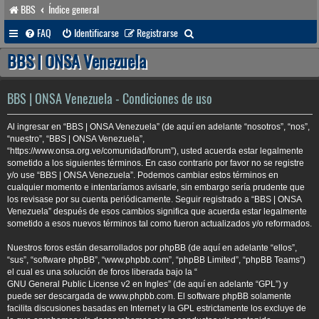
BBS
Índice general
B
FAQ
Identificarse
Registrarse
u
BBS | ONSA Venezuela
s
c
BBS | ONSA Venezuela - Condiciones de uso
a
Al ingresar en “BBS | ONSA Venezuela” (de aquí en adelante “nosotros”, “nos”,
r
“nuestro”, “BBS | ONSA Venezuela”,
“https://www.onsa.org.ve/comunidad/forum”), usted acuerda estar legalmente
sometido a los siguientes términos. En caso contrario por favor no se registre
y/o use “BBS | ONSA Venezuela”. Podemos cambiar estos términos en
cualquier momento e intentaríamos avisarle, sin embargo sería prudente que
los revisase por su cuenta periódicamente. Seguir registrado a “BBS | ONSA
Venezuela” después de esos cambios significa que acuerda estar legalmente
sometido a esos nuevos términos tal como fueron actualizados y/o reformados.
Nuestros foros están desarrollados por phpBB (de aquí en adelante “ellos”,
“sus”, “software phpBB”, “www.phpbb.com”, “phpBB Limited”, “phpBB Teams”)
el cual es una solución de foros liberada bajo la “
GNU General Public License v2 en Ingles
” (de aquí en adelante “GPL”) y
puede ser descargada de
www.phpbb.com
. El software phpBB solamente
facilita discusiones basadas en Internet y la GPL estrictamente los excluye de