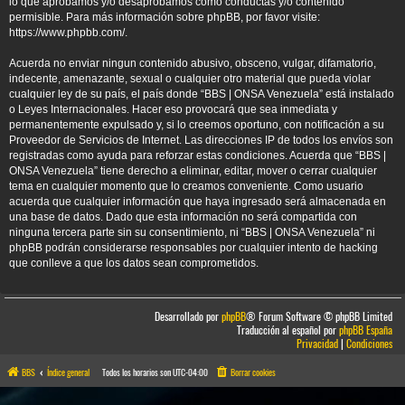
lo que aprobamos y/o desaprobamos como conductas y/o contenido
permisible. Para más información sobre phpBB, por favor visite:
https://www.phpbb.com/
.
Acuerda no enviar ningun contenido abusivo, obsceno, vulgar, difamatorio,
indecente, amenazante, sexual o cualquier otro material que pueda violar
cualquier ley de su país, el país donde “BBS | ONSA Venezuela” está instalado
o Leyes Internacionales. Hacer eso provocará que sea inmediata y
permanentemente expulsado y, si lo creemos oportuno, con notificación a su
Proveedor de Servicios de Internet. Las direcciones IP de todos los envíos son
registradas como ayuda para reforzar estas condiciones. Acuerda que “BBS |
ONSA Venezuela” tiene derecho a eliminar, editar, mover o cerrar cualquier
tema en cualquier momento que lo creamos conveniente. Como usuario
acuerda que cualquier información que haya ingresado será almacenada en
una base de datos. Dado que esta información no será compartida con
ninguna tercera parte sin su consentimiento, ni “BBS | ONSA Venezuela” ni
phpBB podrán considerarse responsables por cualquier intento de hacking
que conlleve a que los datos sean comprometidos.
Desarrollado por
phpBB
® Forum Software © phpBB Limited
Traducción al español por
phpBB España
Privacidad
|
Condiciones
BBS
Índice general
Todos los horarios son
UTC-04:00
Borrar cookies