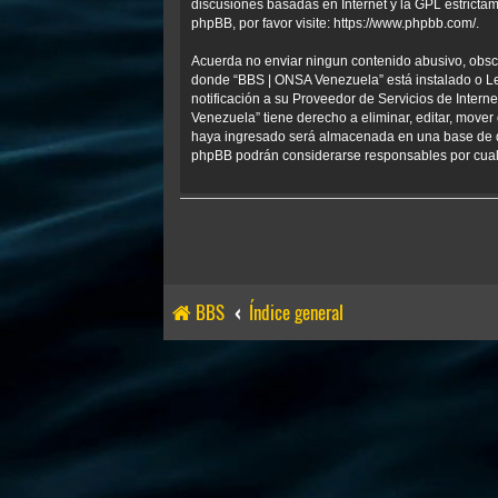
discusiones basadas en Internet y la GPL estrict
phpBB, por favor visite:
https://www.phpbb.com/
.
Acuerda no enviar ningun contenido abusivo, obscen
donde “BBS | ONSA Venezuela” está instalado o Le
notificación a su Proveedor de Servicios de Inter
Venezuela” tiene derecho a eliminar, editar, mov
haya ingresado será almacenada en una base de da
phpBB podrán considerarse responsables por cualq
BBS
Índice general