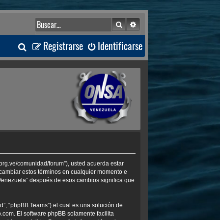
Buscar
Búsqueda avanzada
B
Registrarse
Identificarse
u
s
c
a
r
.org.ve/comunidad/forum”), usted acuerda estar
s cambiar estos términos en cualquier momento e
 Venezuela” después de esos cambios significa que
d”, “phpBB Teams”) el cual es una solución de
b.com
. El software phpBB solamente facilita