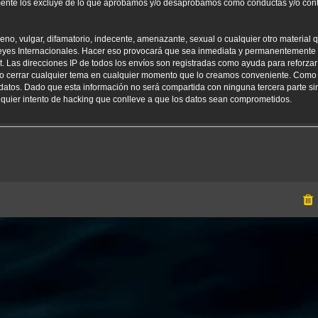
amente los excluye de lo que aprobamos y/o desaprobamos como conductas y/o con
o, vulgar, difamatorio, indecente, amenazante, sexual o cualquier otro material qu
yes Internacionales. Hacer eso provocará que sea inmediata y permanentemente e
net. Las direcciones IP de todos los envíos son registradas como ayuda para reforz
er o cerrar cualquier tema en cualquier momento que lo creamos conveniente. Como
tos. Dado que esta información no será compartida con ninguna tercera parte sin
uier intento de hacking que conlleve a que los datos sean comprometidos.