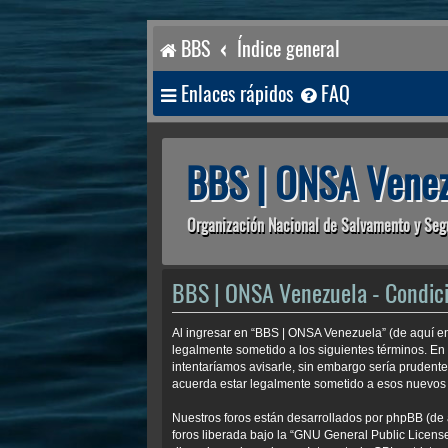
BBS
Índice general
Enlaces rápidos
FAQ
BBS | ONSA Venez
Organización Nacional de Salvamento y Seg
BBS | ONSA Venezuela - Condic
Al ingresar en “BBS | ONSA Venezuela” (de aquí en
legalmente sometido a los siguientes términos. En
intentaríamos avisarle, sin embargo sería prudent
acuerda estar legalmente sometido a esos nuevos 
Nuestros foros están desarrollados por phpBB (de 
foros liberada bajo la “
GNU General Public License