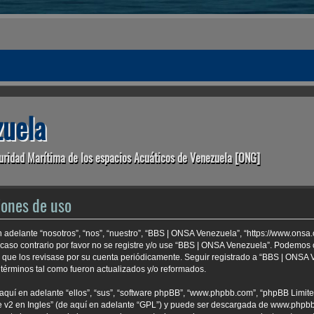
uela
uridad Marítima de los espacios Acuáticos de Venezuela [ONG]
iones de uso
 adelante “nosotros”, “nos”, “nuestro”, “BBS | ONSA Venezuela”, “https://www.onsa
 caso contrario por favor no se registre y/o use “BBS | ONSA Venezuela”. Podemo
e que los revisase por su cuenta periódicamente. Seguir registrado a “BBS | ONSA
términos tal como fueron actualizados y/o reformados.
aquí en adelante “ellos”, “sus”, “software phpBB”, “www.phpbb.com”, “phpBB Limite
 v2 en Ingles
” (de aquí en adelante “GPL”) y puede ser descargada de
www.phpb