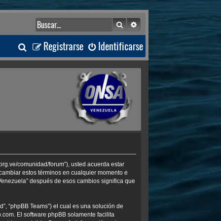
Buscar
Búsqueda avanzada
B
Registrarse
Identificarse
u
s
c
a
r
.org.ve/comunidad/forum”), usted acuerda estar
s cambiar estos términos en cualquier momento e
 Venezuela” después de esos cambios significa que
d”, “phpBB Teams”) el cual es una solución de
b.com
. El software phpBB solamente facilita