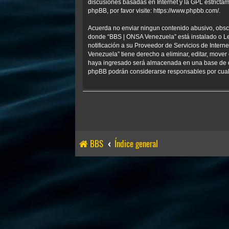
discusiones basadas en Internet y la GPL estrict
phpBB, por favor visite:
https://www.phpbb.com/
.
Acuerda no enviar ningun contenido abusivo, obscen
donde “BBS | ONSA Venezuela” está instalado o Le
notificación a su Proveedor de Servicios de Inter
Venezuela” tiene derecho a eliminar, editar, mov
haya ingresado será almacenada en una base de da
phpBB podrán considerarse responsables por cualq
BBS
Índice general