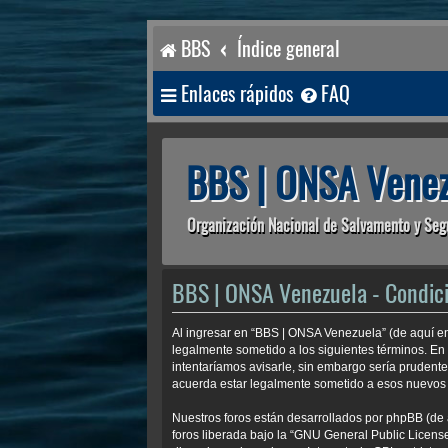
BBS
Índice general
Enlaces rápidos
FAQ
BBS | ONSA Venez
Organización Nacional de Salvamento y Seg
BBS | ONSA Venezuela - Condic
Al ingresar en “BBS | ONSA Venezuela” (de aquí en
legalmente sometido a los siguientes términos. En
intentaríamos avisarle, sin embargo sería prudent
acuerda estar legalmente sometido a esos nuevos 
Nuestros foros están desarrollados por phpBB (de 
foros liberada bajo la “
GNU General Public License