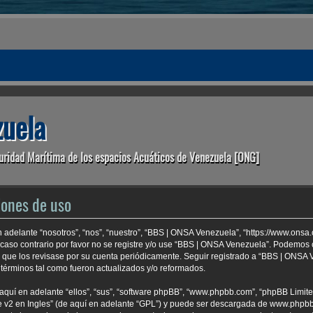
uela
uridad Marítima de los espacios Acuáticos de Venezuela [ONG]
iones de uso
 adelante “nosotros”, “nos”, “nuestro”, “BBS | ONSA Venezuela”, “https://www.onsa
 caso contrario por favor no se registre y/o use “BBS | ONSA Venezuela”. Podemo
e que los revisase por su cuenta periódicamente. Seguir registrado a “BBS | ONSA
términos tal como fueron actualizados y/o reformados.
aquí en adelante “ellos”, “sus”, “software phpBB”, “www.phpbb.com”, “phpBB Limite
 v2 en Ingles
” (de aquí en adelante “GPL”) y puede ser descargada de
www.phpb