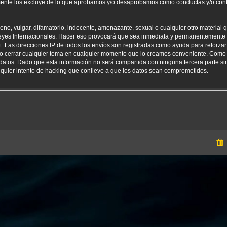
amente los excluye de lo que aprobamos y/o desaprobamos como conductas y/o con
o, vulgar, difamatorio, indecente, amenazante, sexual o cualquier otro material qu
yes Internacionales. Hacer eso provocará que sea inmediata y permanentemente e
net. Las direcciones IP de todos los envíos son registradas como ayuda para reforz
er o cerrar cualquier tema en cualquier momento que lo creamos conveniente. Como
tos. Dado que esta información no será compartida con ninguna tercera parte sin
uier intento de hacking que conlleve a que los datos sean comprometidos.