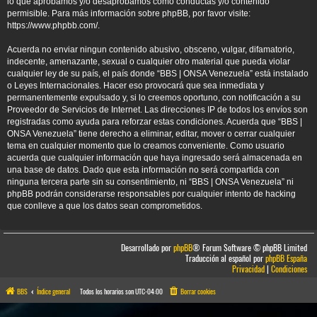
lo que aprobamos y/o desaprobamos como conductas y/o contenido
permisible. Para más información sobre phpBB, por favor visite:
https://www.phpbb.com/
.
Acuerda no enviar ningun contenido abusivo, obsceno, vulgar, difamatorio,
indecente, amenazante, sexual o cualquier otro material que pueda violar
cualquier ley de su país, el país donde “BBS | ONSA Venezuela” está instalado
o Leyes Internacionales. Hacer eso provocará que sea inmediata y
permanentemente expulsado y, si lo creemos oportuno, con notificación a su
Proveedor de Servicios de Internet. Las direcciones IP de todos los envíos son
registradas como ayuda para reforzar estas condiciones. Acuerda que “BBS |
ONSA Venezuela” tiene derecho a eliminar, editar, mover o cerrar cualquier
tema en cualquier momento que lo creamos conveniente. Como usuario
acuerda que cualquier información que haya ingresado será almacenada en
una base de datos. Dado que esta información no será compartida con
ninguna tercera parte sin su consentimiento, ni “BBS | ONSA Venezuela” ni
phpBB podrán considerarse responsables por cualquier intento de hacking
que conlleve a que los datos sean comprometidos.
Desarrollado por
phpBB
® Forum Software © phpBB Limited
Traducción al español por
phpBB España
Privacidad
|
Condiciones
BBS
Índice general
Todos los horarios son
UTC-04:00
Borrar cookies