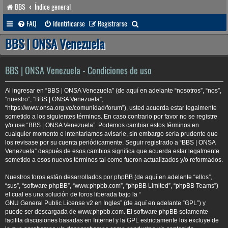
BBS
Índice general
B
FAQ
Identificarse
Registrarse
u
BBS | ONSA Venezuela
s
c
BBS | ONSA Venezuela - Condiciones de uso
a
Al ingresar en “BBS | ONSA Venezuela” (de aquí en adelante “nosotros”, “nos”,
r
“nuestro”, “BBS | ONSA Venezuela”,
“https://www.onsa.org.ve/comunidad/forum”), usted acuerda estar legalmente
sometido a los siguientes términos. En caso contrario por favor no se registre
y/o use “BBS | ONSA Venezuela”. Podemos cambiar estos términos en
cualquier momento e intentaríamos avisarle, sin embargo sería prudente que
los revisase por su cuenta periódicamente. Seguir registrado a “BBS | ONSA
Venezuela” después de esos cambios significa que acuerda estar legalmente
sometido a esos nuevos términos tal como fueron actualizados y/o reformados.
Nuestros foros están desarrollados por phpBB (de aquí en adelante “ellos”,
“sus”, “software phpBB”, “www.phpbb.com”, “phpBB Limited”, “phpBB Teams”)
el cual es una solución de foros liberada bajo la “
GNU General Public License v2 en Ingles
” (de aquí en adelante “GPL”) y
puede ser descargada de
www.phpbb.com
. El software phpBB solamente
facilita discusiones basadas en Internet y la GPL estrictamente los excluye de