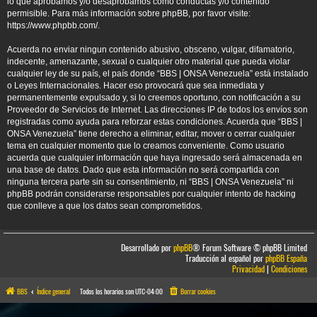
lo que aprobamos y/o desaprobamos como conductas y/o contenido
permisible. Para más información sobre phpBB, por favor visite:
https://www.phpbb.com/
.
Acuerda no enviar ningun contenido abusivo, obsceno, vulgar, difamatorio,
indecente, amenazante, sexual o cualquier otro material que pueda violar
cualquier ley de su país, el país donde “BBS | ONSA Venezuela” está instalado
o Leyes Internacionales. Hacer eso provocará que sea inmediata y
permanentemente expulsado y, si lo creemos oportuno, con notificación a su
Proveedor de Servicios de Internet. Las direcciones IP de todos los envíos son
registradas como ayuda para reforzar estas condiciones. Acuerda que “BBS |
ONSA Venezuela” tiene derecho a eliminar, editar, mover o cerrar cualquier
tema en cualquier momento que lo creamos conveniente. Como usuario
acuerda que cualquier información que haya ingresado será almacenada en
una base de datos. Dado que esta información no será compartida con
ninguna tercera parte sin su consentimiento, ni “BBS | ONSA Venezuela” ni
phpBB podrán considerarse responsables por cualquier intento de hacking
que conlleve a que los datos sean comprometidos.
Desarrollado por
phpBB
® Forum Software © phpBB Limited
Traducción al español por
phpBB España
Privacidad
|
Condiciones
BBS
Índice general
Todos los horarios son
UTC-04:00
Borrar cookies