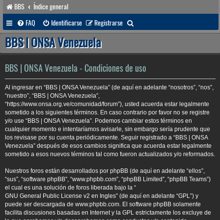
BBS
Índice general
B
FAQ
Identificarse
Registrarse
u
BBS | ONSA Venezuela
s
c
BBS | ONSA Venezuela - Condiciones de uso
a
Al ingresar en “BBS | ONSA Venezuela” (de aquí en adelante “nosotros”, “nos”,
r
“nuestro”, “BBS | ONSA Venezuela”,
“https://www.onsa.org.ve/comunidad/forum”), usted acuerda estar legalmente
sometido a los siguientes términos. En caso contrario por favor no se registre
y/o use “BBS | ONSA Venezuela”. Podemos cambiar estos términos en
cualquier momento e intentaríamos avisarle, sin embargo sería prudente que
los revisase por su cuenta periódicamente. Seguir registrado a “BBS | ONSA
Venezuela” después de esos cambios significa que acuerda estar legalmente
sometido a esos nuevos términos tal como fueron actualizados y/o reformados.
Nuestros foros están desarrollados por phpBB (de aquí en adelante “ellos”,
“sus”, “software phpBB”, “www.phpbb.com”, “phpBB Limited”, “phpBB Teams”)
el cual es una solución de foros liberada bajo la “
GNU General Public License v2 en Ingles
” (de aquí en adelante “GPL”) y
puede ser descargada de
www.phpbb.com
. El software phpBB solamente
facilita discusiones basadas en Internet y la GPL estrictamente los excluye de