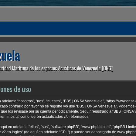
uela
uridad Marítima de los espacios Acuáticos de Venezuela [ONG]
iones de uso
 adelante “nosotros”, “nos”, “nuestro”, “BBS | ONSA Venezuela”, “https://www.onsa
 caso contrario por favor no se registre y/o use “BBS | ONSA Venezuela”. Podemo
e que los revisase por su cuenta periódicamente. Seguir registrado a “BBS | ONSA
términos tal como fueron actualizados y/o reformados.
aquí en adelante “ellos”, “sus”, “software phpBB”, “www.phpbb.com”, “phpBB Limite
 v2 en Ingles
” (de aquí en adelante “GPL”) y puede ser descargada de
www.phpb