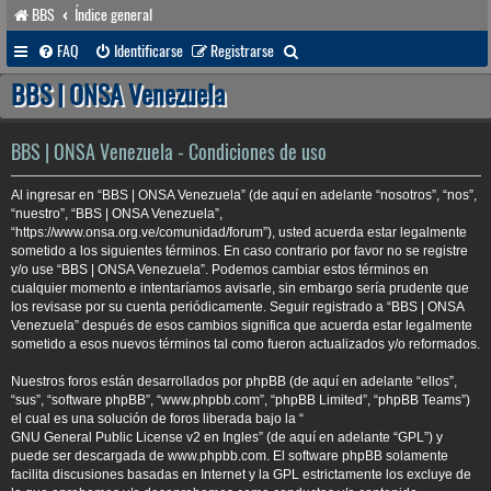
BBS
Índice general
B
FAQ
Identificarse
Registrarse
u
BBS | ONSA Venezuela
s
c
BBS | ONSA Venezuela - Condiciones de uso
a
Al ingresar en “BBS | ONSA Venezuela” (de aquí en adelante “nosotros”, “nos”,
r
“nuestro”, “BBS | ONSA Venezuela”,
“https://www.onsa.org.ve/comunidad/forum”), usted acuerda estar legalmente
sometido a los siguientes términos. En caso contrario por favor no se registre
y/o use “BBS | ONSA Venezuela”. Podemos cambiar estos términos en
cualquier momento e intentaríamos avisarle, sin embargo sería prudente que
los revisase por su cuenta periódicamente. Seguir registrado a “BBS | ONSA
Venezuela” después de esos cambios significa que acuerda estar legalmente
sometido a esos nuevos términos tal como fueron actualizados y/o reformados.
Nuestros foros están desarrollados por phpBB (de aquí en adelante “ellos”,
“sus”, “software phpBB”, “www.phpbb.com”, “phpBB Limited”, “phpBB Teams”)
el cual es una solución de foros liberada bajo la “
GNU General Public License v2 en Ingles
” (de aquí en adelante “GPL”) y
puede ser descargada de
www.phpbb.com
. El software phpBB solamente
facilita discusiones basadas en Internet y la GPL estrictamente los excluye de