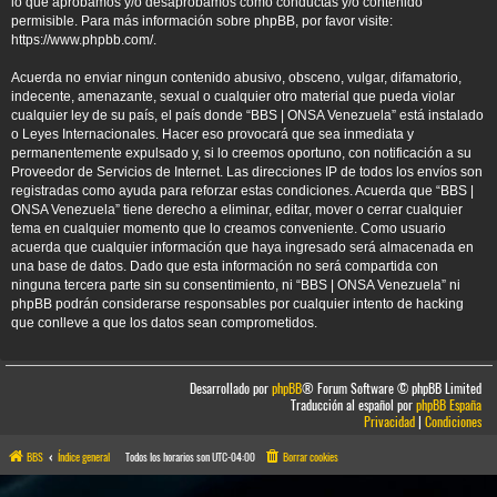
lo que aprobamos y/o desaprobamos como conductas y/o contenido
permisible. Para más información sobre phpBB, por favor visite:
https://www.phpbb.com/
.
Acuerda no enviar ningun contenido abusivo, obsceno, vulgar, difamatorio,
indecente, amenazante, sexual o cualquier otro material que pueda violar
cualquier ley de su país, el país donde “BBS | ONSA Venezuela” está instalado
o Leyes Internacionales. Hacer eso provocará que sea inmediata y
permanentemente expulsado y, si lo creemos oportuno, con notificación a su
Proveedor de Servicios de Internet. Las direcciones IP de todos los envíos son
registradas como ayuda para reforzar estas condiciones. Acuerda que “BBS |
ONSA Venezuela” tiene derecho a eliminar, editar, mover o cerrar cualquier
tema en cualquier momento que lo creamos conveniente. Como usuario
acuerda que cualquier información que haya ingresado será almacenada en
una base de datos. Dado que esta información no será compartida con
ninguna tercera parte sin su consentimiento, ni “BBS | ONSA Venezuela” ni
phpBB podrán considerarse responsables por cualquier intento de hacking
que conlleve a que los datos sean comprometidos.
Desarrollado por
phpBB
® Forum Software © phpBB Limited
Traducción al español por
phpBB España
Privacidad
|
Condiciones
BBS
Índice general
Todos los horarios son
UTC-04:00
Borrar cookies