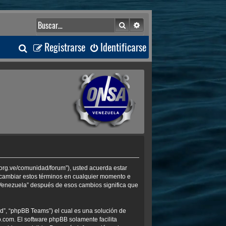
Buscar
Búsqueda avanzada
B
Registrarse
Identificarse
u
s
c
a
r
.org.ve/comunidad/forum”), usted acuerda estar
s cambiar estos términos en cualquier momento e
 Venezuela” después de esos cambios significa que
d”, “phpBB Teams”) el cual es una solución de
b.com
. El software phpBB solamente facilita