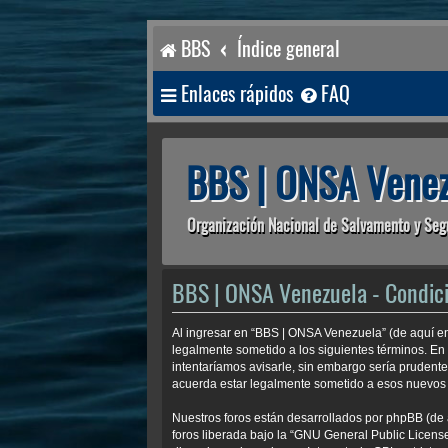
BBS
Índice general
Enlaces rápidos
FAQ
BBS | ONSA Venez
Organización Nacional de Salvamento y Seg
BBS | ONSA Venezuela - Condic
Al ingresar en “BBS | ONSA Venezuela” (de aquí en
legalmente sometido a los siguientes términos. En
intentaríamos avisarle, sin embargo sería prudent
acuerda estar legalmente sometido a esos nuevos 
Nuestros foros están desarrollados por phpBB (de 
foros liberada bajo la “
GNU General Public License