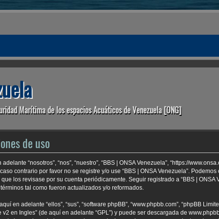
uela
uridad Marítima de los espacios Acuáticos de Venezuela [ONG]
iones de uso
 adelante “nosotros”, “nos”, “nuestro”, “BBS | ONSA Venezuela”, “https://www.onsa
 caso contrario por favor no se registre y/o use “BBS | ONSA Venezuela”. Podemo
e que los revisase por su cuenta periódicamente. Seguir registrado a “BBS | ONSA
términos tal como fueron actualizados y/o reformados.
aquí en adelante “ellos”, “sus”, “software phpBB”, “www.phpbb.com”, “phpBB Limite
 v2 en Ingles
” (de aquí en adelante “GPL”) y puede ser descargada de
www.phpb