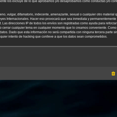
amente los excluye de lo que aprobamos y/o desaprobamos como conductas y/o con
o, vulgar, difamatorio, indecente, amenazante, sexual o cualquier otro material qu
yes Internacionales. Hacer eso provocará que sea inmediata y permanentemente e
net. Las direcciones IP de todos los envíos son registradas como ayuda para reforz
er o cerrar cualquier tema en cualquier momento que lo creamos conveniente. Como
tos. Dado que esta información no será compartida con ninguna tercera parte sin
uier intento de hacking que conlleve a que los datos sean comprometidos.