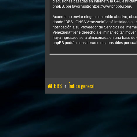
discusiones basadas en Internet y la GPL estrict
phpBB, por favor visite:
https://www.phpbb.com/
.
Acuerda no enviar ningun contenido abusivo, obscen
donde “BBS | ONSA Venezuela” está instalado o Le
notificación a su Proveedor de Servicios de Inter
Venezuela” tiene derecho a eliminar, editar, mov
haya ingresado será almacenada en una base de da
phpBB podrán considerarse responsables por cualq
BBS
Índice general