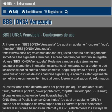
BBS
Índice general
B
FAQ
Identificarse
Registrarse
u
BBS | ONSA Venezuela
s
c
BBS | ONSA Venezuela - Condiciones de uso
a
Al ingresar en “BBS | ONSA Venezuela” (de aquí en adelante “nosotros”, “nos”,
r
“nuestro”, “BBS | ONSA Venezuela”,
“https://www.onsa.org.ve/comunidad/forum”), usted acuerda estar legalmente
sometido a los siguientes términos. En caso contrario por favor no se registre
y/o use “BBS | ONSA Venezuela”. Podemos cambiar estos términos en
cualquier momento e intentaríamos avisarle, sin embargo sería prudente que
los revisase por su cuenta periódicamente. Seguir registrado a “BBS | ONSA
Venezuela” después de esos cambios significa que acuerda estar legalmente
sometido a esos nuevos términos tal como fueron actualizados y/o reformados.
Nuestros foros están desarrollados por phpBB (de aquí en adelante “ellos”,
“sus”, “software phpBB”, “www.phpbb.com”, “phpBB Limited”, “phpBB Teams”)
el cual es una solución de foros liberada bajo la “
GNU General Public License v2 en Ingles
” (de aquí en adelante “GPL”) y
puede ser descargada de
www.phpbb.com
. El software phpBB solamente
facilita discusiones basadas en Internet y la GPL estrictamente los excluye de