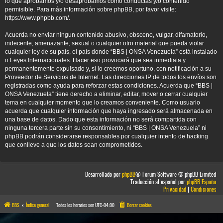
lo que aprobamos y/o desaprobamos como conductas y/o contenido
permisible. Para más información sobre phpBB, por favor visite:
https://www.phpbb.com/
.
Acuerda no enviar ningun contenido abusivo, obsceno, vulgar, difamatorio,
indecente, amenazante, sexual o cualquier otro material que pueda violar
cualquier ley de su país, el país donde “BBS | ONSA Venezuela” está instalado
o Leyes Internacionales. Hacer eso provocará que sea inmediata y
permanentemente expulsado y, si lo creemos oportuno, con notificación a su
Proveedor de Servicios de Internet. Las direcciones IP de todos los envíos son
registradas como ayuda para reforzar estas condiciones. Acuerda que “BBS |
ONSA Venezuela” tiene derecho a eliminar, editar, mover o cerrar cualquier
tema en cualquier momento que lo creamos conveniente. Como usuario
acuerda que cualquier información que haya ingresado será almacenada en
una base de datos. Dado que esta información no será compartida con
ninguna tercera parte sin su consentimiento, ni “BBS | ONSA Venezuela” ni
phpBB podrán considerarse responsables por cualquier intento de hacking
que conlleve a que los datos sean comprometidos.
Desarrollado por
phpBB
® Forum Software © phpBB Limited
Traducción al español por
phpBB España
Privacidad
|
Condiciones
BBS
Índice general
Todos los horarios son
UTC-04:00
Borrar cookies