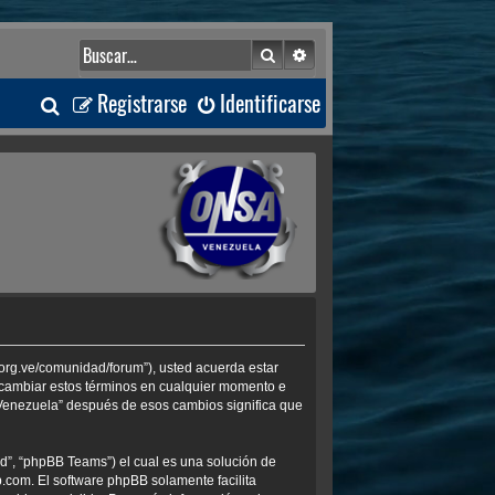
Buscar
Búsqueda avanzada
B
Registrarse
Identificarse
u
s
c
a
r
.org.ve/comunidad/forum”), usted acuerda estar
s cambiar estos términos en cualquier momento e
 Venezuela” después de esos cambios significa que
d”, “phpBB Teams”) el cual es una solución de
b.com
. El software phpBB solamente facilita