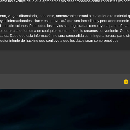
amente los excluye de lo que aprobamos y/o desaprobamos como conductas y/o con
o, vulgar, difamatorio, indecente, amenazante, sexual o cualquier otro material qu
yes Internacionales. Hacer eso provocará que sea inmediata y permanentemente e
net. Las direcciones IP de todos los envíos son registradas como ayuda para reforz
er o cerrar cualquier tema en cualquier momento que lo creamos conveniente. Como
tos. Dado que esta información no será compartida con ninguna tercera parte sin
uier intento de hacking que conlleve a que los datos sean comprometidos.