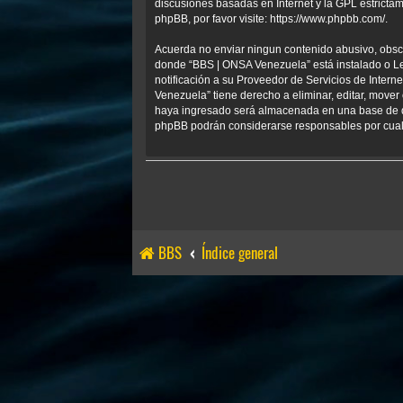
discusiones basadas en Internet y la GPL estrict
phpBB, por favor visite:
https://www.phpbb.com/
.
Acuerda no enviar ningun contenido abusivo, obscen
donde “BBS | ONSA Venezuela” está instalado o Le
notificación a su Proveedor de Servicios de Inter
Venezuela” tiene derecho a eliminar, editar, mov
haya ingresado será almacenada en una base de da
phpBB podrán considerarse responsables por cualq
BBS
Índice general