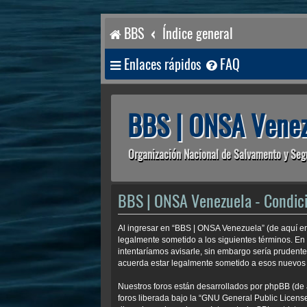
BBS
Índice general
Enlaces rápidos
FAQ
BBS | ONSA Venez
Organización Nacional de Salvamento y Seg
BBS | ONSA Venezuela - Condic
Al ingresar en “BBS | ONSA Venezuela” (de aquí en
legalmente sometido a los siguientes términos. En
intentaríamos avisarle, sin embargo sería prudent
acuerda estar legalmente sometido a esos nuevos 
Nuestros foros están desarrollados por phpBB (de 
foros liberada bajo la “
GNU General Public License