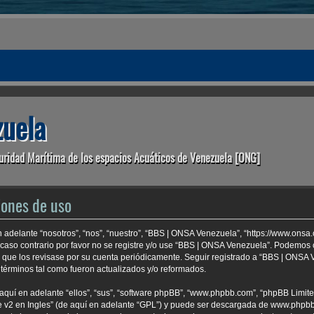
uela
uridad Marítima de los espacios Acuáticos de Venezuela [ONG]
iones de uso
 adelante “nosotros”, “nos”, “nuestro”, “BBS | ONSA Venezuela”, “https://www.onsa
 caso contrario por favor no se registre y/o use “BBS | ONSA Venezuela”. Podemo
e que los revisase por su cuenta periódicamente. Seguir registrado a “BBS | ONSA
términos tal como fueron actualizados y/o reformados.
aquí en adelante “ellos”, “sus”, “software phpBB”, “www.phpbb.com”, “phpBB Limite
 v2 en Ingles
” (de aquí en adelante “GPL”) y puede ser descargada de
www.phpb