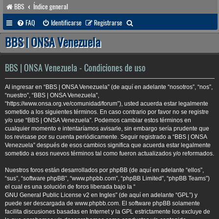
BBS
Índice general
B
FAQ
Identificarse
Registrarse
u
BBS | ONSA Venezuela
s
c
BBS | ONSA Venezuela - Condiciones de uso
a
Al ingresar en “BBS | ONSA Venezuela” (de aquí en adelante “nosotros”, “nos”,
r
“nuestro”, “BBS | ONSA Venezuela”,
“https://www.onsa.org.ve/comunidad/forum”), usted acuerda estar legalmente
sometido a los siguientes términos. En caso contrario por favor no se registre
y/o use “BBS | ONSA Venezuela”. Podemos cambiar estos términos en
cualquier momento e intentaríamos avisarle, sin embargo sería prudente que
los revisase por su cuenta periódicamente. Seguir registrado a “BBS | ONSA
Venezuela” después de esos cambios significa que acuerda estar legalmente
sometido a esos nuevos términos tal como fueron actualizados y/o reformados.
Nuestros foros están desarrollados por phpBB (de aquí en adelante “ellos”,
“sus”, “software phpBB”, “www.phpbb.com”, “phpBB Limited”, “phpBB Teams”)
el cual es una solución de foros liberada bajo la “
GNU General Public License v2 en Ingles
” (de aquí en adelante “GPL”) y
puede ser descargada de
www.phpbb.com
. El software phpBB solamente
facilita discusiones basadas en Internet y la GPL estrictamente los excluye de