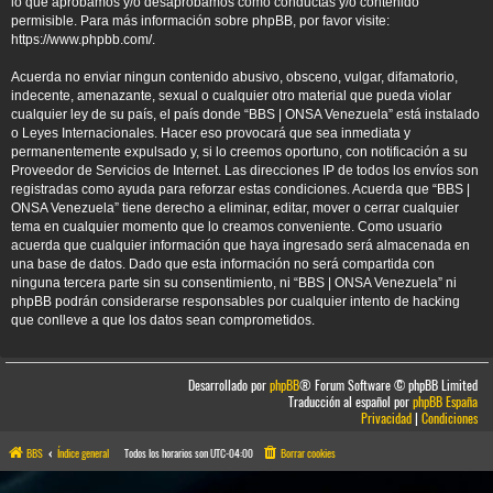
lo que aprobamos y/o desaprobamos como conductas y/o contenido
permisible. Para más información sobre phpBB, por favor visite:
https://www.phpbb.com/
.
Acuerda no enviar ningun contenido abusivo, obsceno, vulgar, difamatorio,
indecente, amenazante, sexual o cualquier otro material que pueda violar
cualquier ley de su país, el país donde “BBS | ONSA Venezuela” está instalado
o Leyes Internacionales. Hacer eso provocará que sea inmediata y
permanentemente expulsado y, si lo creemos oportuno, con notificación a su
Proveedor de Servicios de Internet. Las direcciones IP de todos los envíos son
registradas como ayuda para reforzar estas condiciones. Acuerda que “BBS |
ONSA Venezuela” tiene derecho a eliminar, editar, mover o cerrar cualquier
tema en cualquier momento que lo creamos conveniente. Como usuario
acuerda que cualquier información que haya ingresado será almacenada en
una base de datos. Dado que esta información no será compartida con
ninguna tercera parte sin su consentimiento, ni “BBS | ONSA Venezuela” ni
phpBB podrán considerarse responsables por cualquier intento de hacking
que conlleve a que los datos sean comprometidos.
Desarrollado por
phpBB
® Forum Software © phpBB Limited
Traducción al español por
phpBB España
Privacidad
|
Condiciones
BBS
Índice general
Todos los horarios son
UTC-04:00
Borrar cookies