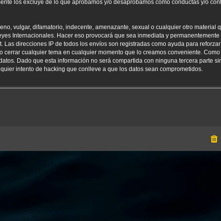
amente los excluye de lo que aprobamos y/o desaprobamos como conductas y/o con
o, vulgar, difamatorio, indecente, amenazante, sexual o cualquier otro material qu
yes Internacionales. Hacer eso provocará que sea inmediata y permanentemente e
net. Las direcciones IP de todos los envíos son registradas como ayuda para reforz
er o cerrar cualquier tema en cualquier momento que lo creamos conveniente. Como
tos. Dado que esta información no será compartida con ninguna tercera parte sin
uier intento de hacking que conlleve a que los datos sean comprometidos.