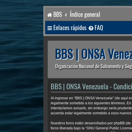
BBS
Índice general
Enlaces rápidos
FAQ
BBS | ONSA Venez
Organización Nacional de Salvamento y Seg
BBS | ONSA Venezuela - Condic
Al ingresar en “BBS | ONSA Venezuela” (de aquí en
legalmente sometido a los siguientes términos. En
intentaríamos avisarle, sin embargo sería prudent
acuerda estar legalmente sometido a esos nuevos 
Nuestros foros están desarrollados por phpBB (de 
foros liberada bajo la “
GNU General Public License