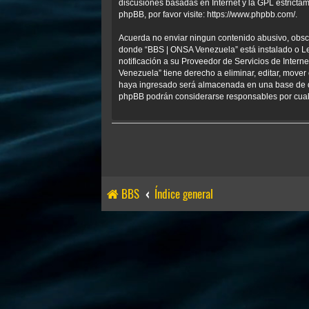
discusiones basadas en Internet y la GPL estrict
phpBB, por favor visite:
https://www.phpbb.com/
.
Acuerda no enviar ningun contenido abusivo, obscen
donde “BBS | ONSA Venezuela” está instalado o Le
notificación a su Proveedor de Servicios de Inter
Venezuela” tiene derecho a eliminar, editar, mov
haya ingresado será almacenada en una base de da
phpBB podrán considerarse responsables por cualq
BBS
Índice general