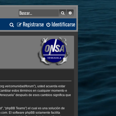
Buscar
Búsqueda avanzada
B
Registrarse
Identificarse
u
s
c
a
r
.org.ve/comunidad/forum”), usted acuerda estar
s cambiar estos términos en cualquier momento e
 Venezuela” después de esos cambios significa que
d”, “phpBB Teams”) el cual es una solución de
b.com
. El software phpBB solamente facilita