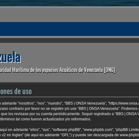
uela
uridad Marítima de los espacios Acuáticos de Venezuela [ONG]
iones de uso
 adelante “nosotros”, “nos”, “nuestro”, “BBS | ONSA Venezuela”, “https://www.onsa
 caso contrario por favor no se registre y/o use “BBS | ONSA Venezuela”. Podemo
e que los revisase por su cuenta periódicamente. Seguir registrado a “BBS | ONSA
términos tal como fueron actualizados y/o reformados.
aquí en adelante “ellos”, “sus”, “software phpBB”, “www.phpbb.com”, “phpBB Limite
 v2 en Ingles
” (de aquí en adelante “GPL”) y puede ser descargada de
www.phpb