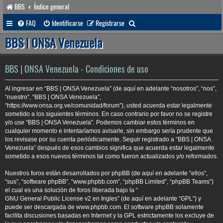
BBS
Índice general
B
FAQ
Identificarse
Registrarse
u
BBS | ONSA Venezuela
s
c
BBS | ONSA Venezuela - Condiciones de uso
a
Al ingresar en “BBS | ONSA Venezuela” (de aquí en adelante “nosotros”, “nos”,
r
“nuestro”, “BBS | ONSA Venezuela”,
“https://www.onsa.org.ve/comunidad/forum”), usted acuerda estar legalmente
sometido a los siguientes términos. En caso contrario por favor no se registre
y/o use “BBS | ONSA Venezuela”. Podemos cambiar estos términos en
cualquier momento e intentaríamos avisarle, sin embargo sería prudente que
los revisase por su cuenta periódicamente. Seguir registrado a “BBS | ONSA
Venezuela” después de esos cambios significa que acuerda estar legalmente
sometido a esos nuevos términos tal como fueron actualizados y/o reformados.
Nuestros foros están desarrollados por phpBB (de aquí en adelante “ellos”,
“sus”, “software phpBB”, “www.phpbb.com”, “phpBB Limited”, “phpBB Teams”)
el cual es una solución de foros liberada bajo la “
GNU General Public License v2 en Ingles
” (de aquí en adelante “GPL”) y
puede ser descargada de
www.phpbb.com
. El software phpBB solamente
facilita discusiones basadas en Internet y la GPL estrictamente los excluye de