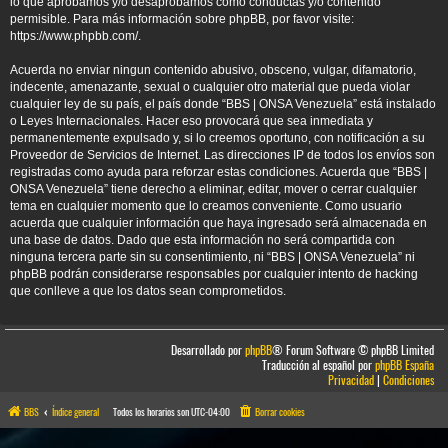
lo que aprobamos y/o desaprobamos como conductas y/o contenido
permisible. Para más información sobre phpBB, por favor visite:
https://www.phpbb.com/
.
Acuerda no enviar ningun contenido abusivo, obsceno, vulgar, difamatorio,
indecente, amenazante, sexual o cualquier otro material que pueda violar
cualquier ley de su país, el país donde “BBS | ONSA Venezuela” está instalado
o Leyes Internacionales. Hacer eso provocará que sea inmediata y
permanentemente expulsado y, si lo creemos oportuno, con notificación a su
Proveedor de Servicios de Internet. Las direcciones IP de todos los envíos son
registradas como ayuda para reforzar estas condiciones. Acuerda que “BBS |
ONSA Venezuela” tiene derecho a eliminar, editar, mover o cerrar cualquier
tema en cualquier momento que lo creamos conveniente. Como usuario
acuerda que cualquier información que haya ingresado será almacenada en
una base de datos. Dado que esta información no será compartida con
ninguna tercera parte sin su consentimiento, ni “BBS | ONSA Venezuela” ni
phpBB podrán considerarse responsables por cualquier intento de hacking
que conlleve a que los datos sean comprometidos.
Desarrollado por
phpBB
® Forum Software © phpBB Limited
Traducción al español por
phpBB España
Privacidad
|
Condiciones
BBS
Índice general
Todos los horarios son
UTC-04:00
Borrar cookies