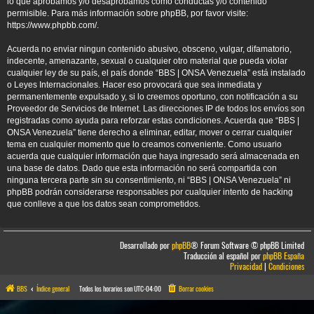
lo que aprobamos y/o desaprobamos como conductas y/o contenido
permisible. Para más información sobre phpBB, por favor visite:
https://www.phpbb.com/
.
Acuerda no enviar ningun contenido abusivo, obsceno, vulgar, difamatorio,
indecente, amenazante, sexual o cualquier otro material que pueda violar
cualquier ley de su país, el país donde “BBS | ONSA Venezuela” está instalado
o Leyes Internacionales. Hacer eso provocará que sea inmediata y
permanentemente expulsado y, si lo creemos oportuno, con notificación a su
Proveedor de Servicios de Internet. Las direcciones IP de todos los envíos son
registradas como ayuda para reforzar estas condiciones. Acuerda que “BBS |
ONSA Venezuela” tiene derecho a eliminar, editar, mover o cerrar cualquier
tema en cualquier momento que lo creamos conveniente. Como usuario
acuerda que cualquier información que haya ingresado será almacenada en
una base de datos. Dado que esta información no será compartida con
ninguna tercera parte sin su consentimiento, ni “BBS | ONSA Venezuela” ni
phpBB podrán considerarse responsables por cualquier intento de hacking
que conlleve a que los datos sean comprometidos.
Desarrollado por
phpBB
® Forum Software © phpBB Limited
Traducción al español por
phpBB España
Privacidad
|
Condiciones
BBS
Índice general
Todos los horarios son
UTC-04:00
Borrar cookies