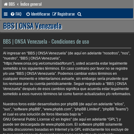
BBS
Índice general
B
FAQ
Identificarse
Registrarse
u
BBS | ONSA Venezuela
s
c
BBS | ONSA Venezuela - Condiciones de uso
a
Al ingresar en “BBS | ONSA Venezuela” (de aquí en adelante “nosotros”, “nos”,
r
“nuestro”, “BBS | ONSA Venezuela”,
“https://www.onsa.org.ve/comunidad/forum”), usted acuerda estar legalmente
sometido a los siguientes términos. En caso contrario por favor no se registre
y/o use “BBS | ONSA Venezuela”. Podemos cambiar estos términos en
cualquier momento e intentaríamos avisarle, sin embargo sería prudente que
los revisase por su cuenta periódicamente. Seguir registrado a “BBS | ONSA
Venezuela” después de esos cambios significa que acuerda estar legalmente
sometido a esos nuevos términos tal como fueron actualizados y/o reformados.
Nuestros foros están desarrollados por phpBB (de aquí en adelante “ellos”,
“sus”, “software phpBB”, “www.phpbb.com”, “phpBB Limited”, “phpBB Teams”)
el cual es una solución de foros liberada bajo la “
GNU General Public License v2 en Ingles
” (de aquí en adelante “GPL”) y
puede ser descargada de
www.phpbb.com
. El software phpBB solamente
facilita discusiones basadas en Internet y la GPL estrictamente los excluye de