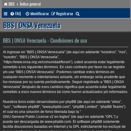
BBS
Índice general
B
FAQ
Identificarse
Registrarse
u
BBS | ONSA Venezuela
s
c
BBS | ONSA Venezuela - Condiciones de uso
a
Al ingresar en “BBS | ONSA Venezuela” (de aquí en adelante “nosotros”, “nos”,
r
“nuestro”, “BBS | ONSA Venezuela”,
“https://www.onsa.org.ve/comunidad/forum”), usted acuerda estar legalmente
sometido a los siguientes términos. En caso contrario por favor no se registre
y/o use “BBS | ONSA Venezuela”. Podemos cambiar estos términos en
cualquier momento e intentaríamos avisarle, sin embargo sería prudente que
los revisase por su cuenta periódicamente. Seguir registrado a “BBS | ONSA
Venezuela” después de esos cambios significa que acuerda estar legalmente
sometido a esos nuevos términos tal como fueron actualizados y/o reformados.
Nuestros foros están desarrollados por phpBB (de aquí en adelante “ellos”,
“sus”, “software phpBB”, “www.phpbb.com”, “phpBB Limited”, “phpBB Teams”)
el cual es una solución de foros liberada bajo la “
GNU General Public License v2 en Ingles
” (de aquí en adelante “GPL”) y
puede ser descargada de
www.phpbb.com
. El software phpBB solamente
facilita discusiones basadas en Internet y la GPL estrictamente los excluye de