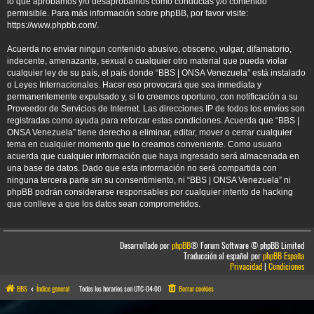
lo que aprobamos y/o desaprobamos como conductas y/o contenido
permisible. Para más información sobre phpBB, por favor visite:
https://www.phpbb.com/
.
Acuerda no enviar ningun contenido abusivo, obsceno, vulgar, difamatorio,
indecente, amenazante, sexual o cualquier otro material que pueda violar
cualquier ley de su país, el país donde “BBS | ONSA Venezuela” está instalado
o Leyes Internacionales. Hacer eso provocará que sea inmediata y
permanentemente expulsado y, si lo creemos oportuno, con notificación a su
Proveedor de Servicios de Internet. Las direcciones IP de todos los envíos son
registradas como ayuda para reforzar estas condiciones. Acuerda que “BBS |
ONSA Venezuela” tiene derecho a eliminar, editar, mover o cerrar cualquier
tema en cualquier momento que lo creamos conveniente. Como usuario
acuerda que cualquier información que haya ingresado será almacenada en
una base de datos. Dado que esta información no será compartida con
ninguna tercera parte sin su consentimiento, ni “BBS | ONSA Venezuela” ni
phpBB podrán considerarse responsables por cualquier intento de hacking
que conlleve a que los datos sean comprometidos.
Desarrollado por
phpBB
® Forum Software © phpBB Limited
Traducción al español por
phpBB España
Privacidad
|
Condiciones
BBS
Índice general
Todos los horarios son
UTC-04:00
Borrar cookies