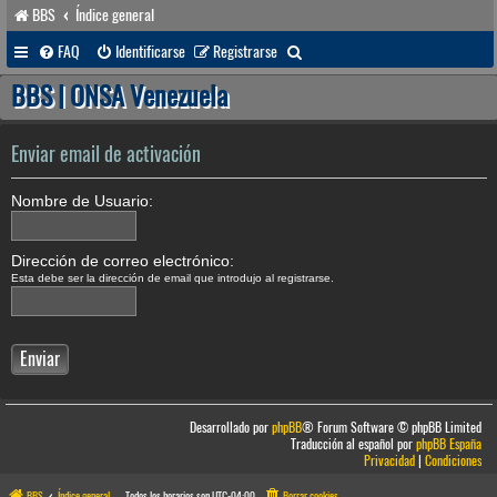
BBS
Índice general
B
FAQ
Identificarse
Registrarse
u
BBS | ONSA Venezuela
s
c
Enviar email de activación
a
Nombre de Usuario:
r
Dirección de correo electrónico:
Esta debe ser la dirección de email que introdujo al registrarse.
Desarrollado por
phpBB
® Forum Software © phpBB Limited
Traducción al español por
phpBB España
Privacidad
|
Condiciones
BBS
Índice general
Todos los horarios son
UTC-04:00
Borrar cookies