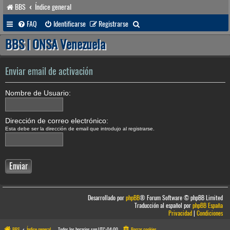
BBS
Índice general
B
FAQ
Identificarse
Registrarse
u
BBS | ONSA Venezuela
s
c
Enviar email de activación
a
Nombre de Usuario:
r
Dirección de correo electrónico:
Esta debe ser la dirección de email que introdujo al registrarse.
Desarrollado por
phpBB
® Forum Software © phpBB Limited
Traducción al español por
phpBB España
Privacidad
|
Condiciones
BBS
Índice general
Todos los horarios son
UTC-04:00
Borrar cookies