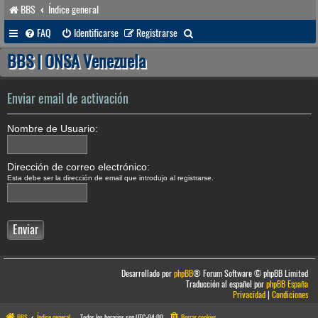
BBS
Índice general
B
FAQ
Identificarse
Registrarse
u
BBS | ONSA Venezuela
s
c
Enviar email de activación
a
Nombre de Usuario:
r
Dirección de correo electrónico:
Esta debe ser la dirección de email que introdujo al registrarse.
Desarrollado por
phpBB
® Forum Software © phpBB Limited
Traducción al español por
phpBB España
Privacidad
|
Condiciones
BBS
Índice general
Todos los horarios son
UTC-04:00
Borrar cookies