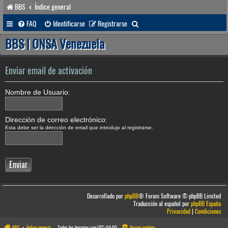
BBS
Índice general
B
FAQ
Identificarse
Registrarse
u
BBS | ONSA Venezuela
s
c
Enviar email de activación
a
Nombre de Usuario:
r
Dirección de correo electrónico:
Esta debe ser la dirección de email que introdujo al registrarse.
Desarrollado por
phpBB
® Forum Software © phpBB Limited
Traducción al español por
phpBB España
Privacidad
|
Condiciones
BBS
Índice general
Todos los horarios son
UTC-04:00
Borrar cookies