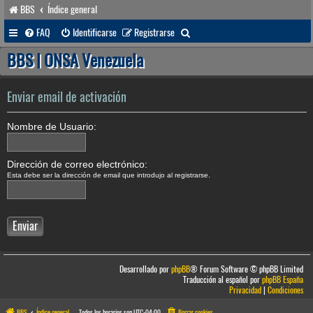
BBS
Índice general
B
FAQ
Identificarse
Registrarse
u
BBS | ONSA Venezuela
s
c
Enviar email de activación
a
Nombre de Usuario:
r
Dirección de correo electrónico:
Esta debe ser la dirección de email que introdujo al registrarse.
Desarrollado por
phpBB
® Forum Software © phpBB Limited
Traducción al español por
phpBB España
Privacidad
|
Condiciones
BBS
Índice general
Todos los horarios son
UTC-04:00
Borrar cookies