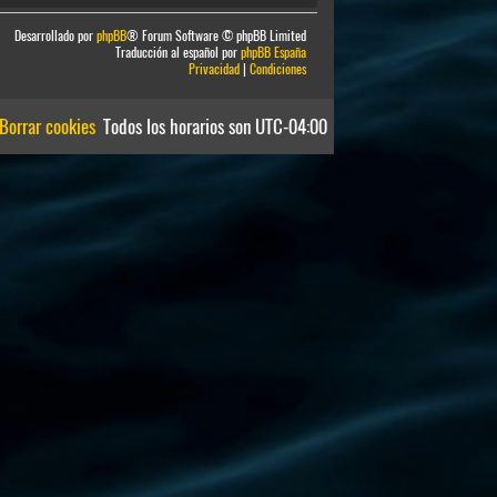
Desarrollado por
phpBB
® Forum Software © phpBB Limited
Traducción al español por
phpBB España
Privacidad
|
Condiciones
Borrar cookies
Todos los horarios son
UTC-04:00