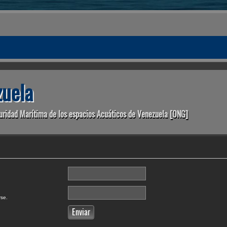
uela
uridad Marítima de los espacios Acuáticos de Venezuela [ONG]
rse.