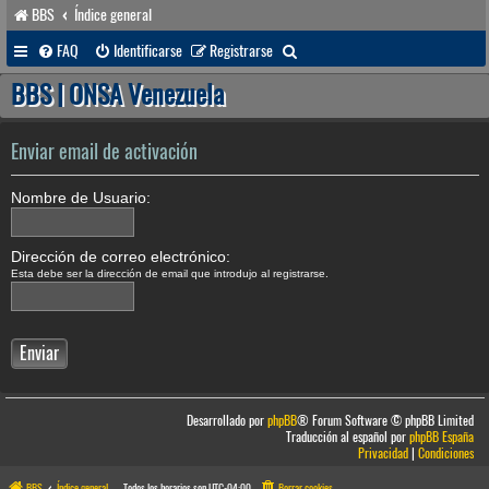
BBS
Índice general
B
FAQ
Identificarse
Registrarse
u
BBS | ONSA Venezuela
s
c
Enviar email de activación
a
Nombre de Usuario:
r
Dirección de correo electrónico:
Esta debe ser la dirección de email que introdujo al registrarse.
Desarrollado por
phpBB
® Forum Software © phpBB Limited
Traducción al español por
phpBB España
Privacidad
|
Condiciones
BBS
Índice general
Todos los horarios son
UTC-04:00
Borrar cookies