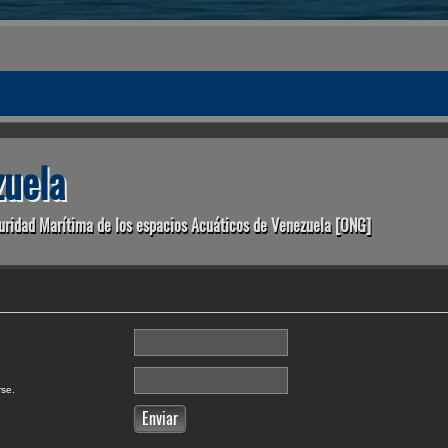
uela
uridad Marítima de los espacios Acuáticos de Venezuela [ONG]
rse.