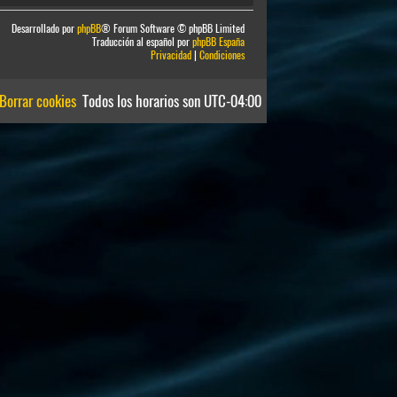
Desarrollado por
phpBB
® Forum Software © phpBB Limited
Traducción al español por
phpBB España
Privacidad
|
Condiciones
Borrar cookies
Todos los horarios son
UTC-04:00