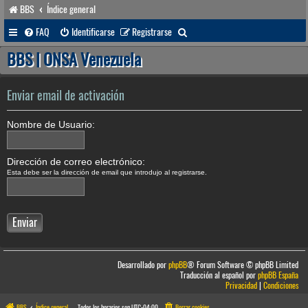
BBS
Índice general
B
FAQ
Identificarse
Registrarse
u
BBS | ONSA Venezuela
s
c
Enviar email de activación
a
Nombre de Usuario:
r
Dirección de correo electrónico:
Esta debe ser la dirección de email que introdujo al registrarse.
Desarrollado por
phpBB
® Forum Software © phpBB Limited
Traducción al español por
phpBB España
Privacidad
|
Condiciones
BBS
Índice general
Todos los horarios son
UTC-04:00
Borrar cookies