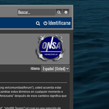
Buscar
Búsqueda avanzada
B
Identificarse
u
s
c
a
Idioma:
r
.org.ve/comunidad/forum”), usted acuerda estar
s cambiar estos términos en cualquier momento e
 Venezuela” después de esos cambios significa que
d”, “phpBB Teams”) el cual es una solución de