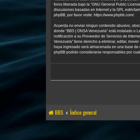
foros liberada bajo la “
GNU General Public License
discusiones basadas en Internet y la GPL estrict
phpBB, por favor visite:
https://www.phpbb.com/
.
Acuerda no enviar ningun contenido abusivo, obscen
donde “BBS | ONSA Venezuela” está instalado o Le
notificación a su Proveedor de Servicios de Inter
Venezuela” tiene derecho a eliminar, editar, mov
haya ingresado será almacenada en una base de da
phpBB podrán considerarse responsables por cualq
BBS
Índice general