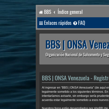
BBS
Índice general
Enlaces rápidos
FAQ
BBS | ONSA Venez
Organización Nacional de Salvamento y Seg
BBS | ONSA Venezuela - Registr
Al ingresar en “BBS | ONSA Venezuela” (de aquí en
legalmente sometido a los siguientes términos. En
intentaríamos avisarle, sin embargo sería prudent
acuerda estar legalmente sometido a esos nuevos 
Nuestros foros están desarrollados por phpBB (de 