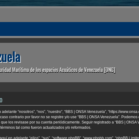
uela
uridad Marítima de los espacios Acuáticos de Venezuela [ONG]
o
 adelante “nosotros”, “nos”, “nuestro”, “BBS | ONSA Venezuela”, “https://www.onsa
 caso contrario por favor no se registre y/o use “BBS | ONSA Venezuela”. Podemo
e que los revisase por su cuenta periódicamente. Seguir registrado a “BBS | ONSA
términos tal como fueron actualizados y/o reformados.
aquí en adelante “ellos”, “sus”, “software phpBB”, “www.phpbb.com”, “phpBB Limite