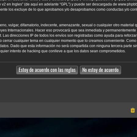
 v2 en Ingles
” (de aquí en adelante “GPL”) y puede ser descargada de
www.phpb
amente los excluye de lo que aprobamos y/o desaprobamos como conductas y/o con
o, vulgar, difamatorio, indecente, amenazante, sexual o cualquier otro material qu
yes Internacionales. Hacer eso provocará que sea inmediata y permanentemente e
net. Las direcciones IP de todos los envíos son registradas como ayuda para reforz
er o cerrar cualquier tema en cualquier momento que lo creamos conveniente. Como
tos. Dado que esta información no será compartida con ninguna tercera parte sin
uier intento de hacking que conlleve a que los datos sean comprometidos.