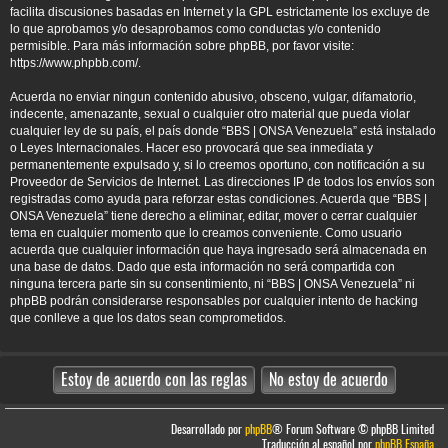
facilita discusiones basadas en Internet y la GPL estrictamente los excluye de
lo que aprobamos y/o desaprobamos como conductas y/o contenido
permisible. Para más información sobre phpBB, por favor visite:
https://www.phpbb.com/
.
Acuerda no enviar ningun contenido abusivo, obsceno, vulgar, difamatorio,
indecente, amenazante, sexual o cualquier otro material que pueda violar
cualquier ley de su país, el país donde “BBS | ONSA Venezuela” está instalado
o Leyes Internacionales. Hacer eso provocará que sea inmediata y
permanentemente expulsado y, si lo creemos oportuno, con notificación a su
Proveedor de Servicios de Internet. Las direcciones IP de todos los envíos son
registradas como ayuda para reforzar estas condiciones. Acuerda que “BBS |
ONSA Venezuela” tiene derecho a eliminar, editar, mover o cerrar cualquier
tema en cualquier momento que lo creamos conveniente. Como usuario
acuerda que cualquier información que haya ingresado será almacenada en
una base de datos. Dado que esta información no será compartida con
ninguna tercera parte sin su consentimiento, ni “BBS | ONSA Venezuela” ni
phpBB podrán considerarse responsables por cualquier intento de hacking
que conlleve a que los datos sean comprometidos.
Desarrollado por
phpBB
® Forum Software © phpBB Limited
Traducción al español por
phpBB España