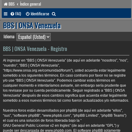
BBS
Índice general
B
FAQ
Identificarse
u
BBS | ONSA Venezuela
s
Idioma:
c
a
BBS | ONSA Venezuela - Registro
r
Al ingresar en “BBS | ONSA Venezuela” (de aquí en adelante “nosotros”, “nos”,
“nuestro”, “BBS | ONSA Venezuela”,
“https://www.onsa.org.ve/comunidad/forum”), usted acuerda estar legalmente
sometido a los siguientes términos. En caso contrario por favor no se registre
y/o use “BBS | ONSA Venezuela”. Podemos cambiar estos términos en
cualquier momento e intentaríamos avisarle, sin embargo sería prudente que
los revisase por su cuenta periódicamente. Seguir registrado a “BBS | ONSA
Venezuela” después de esos cambios significa que acuerda estar legalmente
sometido a esos nuevos términos tal como fueron actualizados y/o reformados.
Nuestros foros están desarrollados por phpBB (de aquí en adelante “ellos”,
“sus”, “software phpBB”, “www.phpbb.com”, “phpBB Limited”, “phpBB Teams”)
el cual es una solución de foros liberada bajo la “
GNU General Public License v2 en Ingles
” (de aquí en adelante “GPL”) y
puede ser descargada de
www.phpbb.com
. El software phpBB solamente