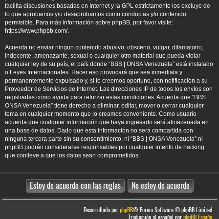
facilita discusiones basadas en Internet y la GPL estrictamente los excluye de
lo que aprobamos y/o desaprobamos como conductas y/o contenido
permisible. Para más información sobre phpBB, por favor visite:
https://www.phpbb.com/
.
Acuerda no enviar ningun contenido abusivo, obsceno, vulgar, difamatorio,
indecente, amenazante, sexual o cualquier otro material que pueda violar
cualquier ley de su país, el país donde “BBS | ONSA Venezuela” está instalado
o Leyes Internacionales. Hacer eso provocará que sea inmediata y
permanentemente expulsado y, si lo creemos oportuno, con notificación a su
Proveedor de Servicios de Internet. Las direcciones IP de todos los envíos son
registradas como ayuda para reforzar estas condiciones. Acuerda que “BBS |
ONSA Venezuela” tiene derecho a eliminar, editar, mover o cerrar cualquier
tema en cualquier momento que lo creamos conveniente. Como usuario
acuerda que cualquier información que haya ingresado será almacenada en
una base de datos. Dado que esta información no será compartida con
ninguna tercera parte sin su consentimiento, ni “BBS | ONSA Venezuela” ni
phpBB podrán considerarse responsables por cualquier intento de hacking
que conlleve a que los datos sean comprometidos.
Desarrollado por
phpBB
® Forum Software © phpBB Limited
Traducción al español por
phpBB España