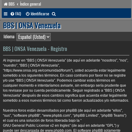
BBS
Índice general
B
FAQ
Identificarse
u
BBS | ONSA Venezuela
s
Idioma:
c
a
BBS | ONSA Venezuela - Registro
r
Al ingresar en “BBS | ONSA Venezuela” (de aquí en adelante “nosotros”, “nos”,
“nuestro”, “BBS | ONSA Venezuela”,
“https://www.onsa.org.ve/comunidad/forum”), usted acuerda estar legalmente
sometido a los siguientes términos. En caso contrario por favor no se registre
y/o use “BBS | ONSA Venezuela”. Podemos cambiar estos términos en
cualquier momento e intentaríamos avisarle, sin embargo sería prudente que
los revisase por su cuenta periódicamente. Seguir registrado a “BBS | ONSA
Venezuela” después de esos cambios significa que acuerda estar legalmente
sometido a esos nuevos términos tal como fueron actualizados y/o reformados.
Nuestros foros están desarrollados por phpBB (de aquí en adelante “ellos”,
“sus”, “software phpBB”, “www.phpbb.com”, “phpBB Limited”, “phpBB Teams”)
el cual es una solución de foros liberada bajo la “
GNU General Public License v2 en Ingles
” (de aquí en adelante “GPL”) y
puede ser descargada de
www.phpbb.com
. El software phpBB solamente