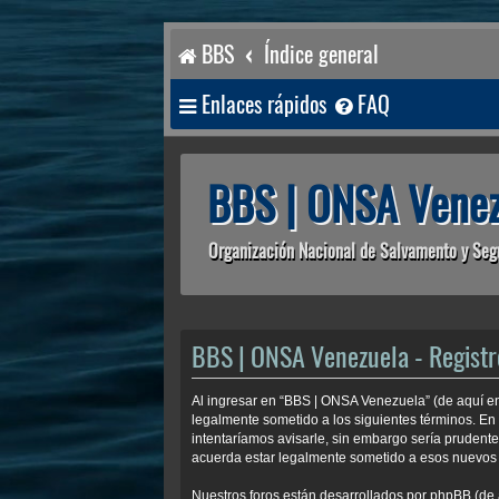
BBS
Índice general
Enlaces rápidos
FAQ
BBS | ONSA Venez
Organización Nacional de Salvamento y Seg
BBS | ONSA Venezuela - Registr
Al ingresar en “BBS | ONSA Venezuela” (de aquí en
legalmente sometido a los siguientes términos. En
intentaríamos avisarle, sin embargo sería prudent
acuerda estar legalmente sometido a esos nuevos 
Nuestros foros están desarrollados por phpBB (de 