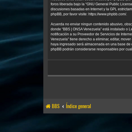
foros liberada bajo la “
GNU General Public License
discusiones basadas en Internet y la GPL estrict
phpBB, por favor visite:
https://www.phpbb.com/
.
Acuerda no enviar ningun contenido abusivo, obscen
donde “BBS | ONSA Venezuela” está instalado o Le
notificación a su Proveedor de Servicios de Inter
Venezuela” tiene derecho a eliminar, editar, mov
haya ingresado será almacenada en una base de da
phpBB podrán considerarse responsables por cualq
BBS
Índice general