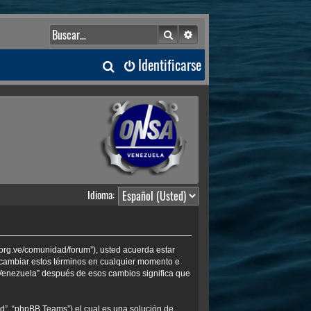
Buscar
Búsqueda avanzada
B
Identificarse
u
s
c
a
Idioma:
r
.org.ve/comunidad/forum”), usted acuerda estar
s cambiar estos términos en cualquier momento e
 Venezuela” después de esos cambios significa que
d”, “phpBB Teams”) el cual es una solución de