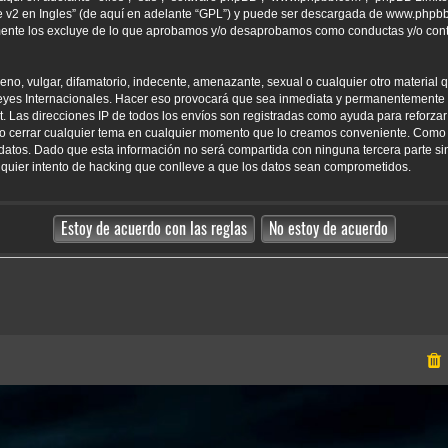
 v2 en Ingles
” (de aquí en adelante “GPL”) y puede ser descargada de
www.phpb
amente los excluye de lo que aprobamos y/o desaprobamos como conductas y/o con
o, vulgar, difamatorio, indecente, amenazante, sexual o cualquier otro material qu
yes Internacionales. Hacer eso provocará que sea inmediata y permanentemente e
net. Las direcciones IP de todos los envíos son registradas como ayuda para reforz
er o cerrar cualquier tema en cualquier momento que lo creamos conveniente. Como
tos. Dado que esta información no será compartida con ninguna tercera parte sin
uier intento de hacking que conlleve a que los datos sean comprometidos.