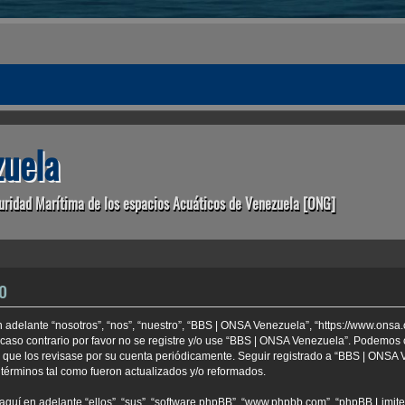
uela
uridad Marítima de los espacios Acuáticos de Venezuela [ONG]
o
 adelante “nosotros”, “nos”, “nuestro”, “BBS | ONSA Venezuela”, “https://www.onsa
 caso contrario por favor no se registre y/o use “BBS | ONSA Venezuela”. Podemo
e que los revisase por su cuenta periódicamente. Seguir registrado a “BBS | ONSA
términos tal como fueron actualizados y/o reformados.
aquí en adelante “ellos”, “sus”, “software phpBB”, “www.phpbb.com”, “phpBB Limite