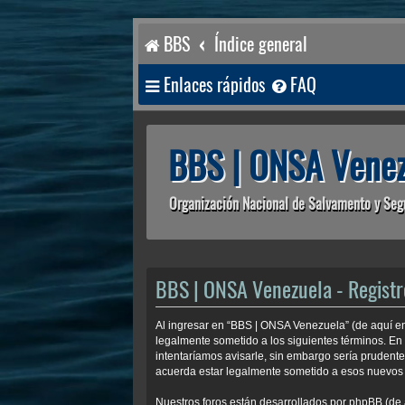
BBS
Índice general
Enlaces rápidos
FAQ
BBS | ONSA Venez
Organización Nacional de Salvamento y Seg
BBS | ONSA Venezuela - Registr
Al ingresar en “BBS | ONSA Venezuela” (de aquí en
legalmente sometido a los siguientes términos. En
intentaríamos avisarle, sin embargo sería prudent
acuerda estar legalmente sometido a esos nuevos 
Nuestros foros están desarrollados por phpBB (de 