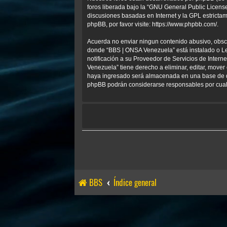
foros liberada bajo la “
GNU General Public License
discusiones basadas en Internet y la GPL estrict
phpBB, por favor visite:
https://www.phpbb.com/
.
Acuerda no enviar ningun contenido abusivo, obscen
donde “BBS | ONSA Venezuela” está instalado o Le
notificación a su Proveedor de Servicios de Inter
Venezuela” tiene derecho a eliminar, editar, mov
haya ingresado será almacenada en una base de da
phpBB podrán considerarse responsables por cualq
BBS
Índice general