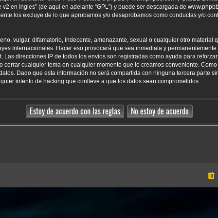
 v2 en Ingles
” (de aquí en adelante “GPL”) y puede ser descargada de
www.phpb
amente los excluye de lo que aprobamos y/o desaprobamos como conductas y/o con
o, vulgar, difamatorio, indecente, amenazante, sexual o cualquier otro material qu
yes Internacionales. Hacer eso provocará que sea inmediata y permanentemente e
net. Las direcciones IP de todos los envíos son registradas como ayuda para reforz
er o cerrar cualquier tema en cualquier momento que lo creamos conveniente. Como
tos. Dado que esta información no será compartida con ninguna tercera parte sin
uier intento de hacking que conlleve a que los datos sean comprometidos.