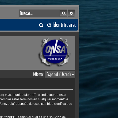
Buscar
Búsqueda avanzada
B
Identificarse
u
s
c
a
Idioma:
r
.org.ve/comunidad/forum”), usted acuerda estar
s cambiar estos términos en cualquier momento e
 Venezuela” después de esos cambios significa que
d”, “phpBB Teams”) el cual es una solución de