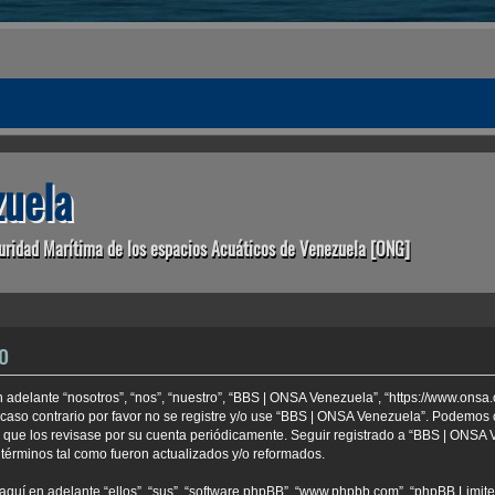
uela
uridad Marítima de los espacios Acuáticos de Venezuela [ONG]
o
 adelante “nosotros”, “nos”, “nuestro”, “BBS | ONSA Venezuela”, “https://www.onsa
 caso contrario por favor no se registre y/o use “BBS | ONSA Venezuela”. Podemo
e que los revisase por su cuenta periódicamente. Seguir registrado a “BBS | ONSA
términos tal como fueron actualizados y/o reformados.
aquí en adelante “ellos”, “sus”, “software phpBB”, “www.phpbb.com”, “phpBB Limite