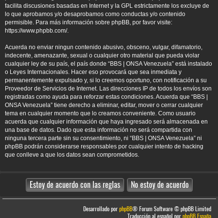
facilita discusiones basadas en Internet y la GPL estrictamente los excluye de
lo que aprobamos y/o desaprobamos como conductas y/o contenido
permisible. Para más información sobre phpBB, por favor visite:
https://www.phpbb.com/
.
Acuerda no enviar ningun contenido abusivo, obsceno, vulgar, difamatorio,
indecente, amenazante, sexual o cualquier otro material que pueda violar
cualquier ley de su país, el país donde “BBS | ONSA Venezuela” está instalado
o Leyes Internacionales. Hacer eso provocará que sea inmediata y
permanentemente expulsado y, si lo creemos oportuno, con notificación a su
Proveedor de Servicios de Internet. Las direcciones IP de todos los envíos son
registradas como ayuda para reforzar estas condiciones. Acuerda que “BBS |
ONSA Venezuela” tiene derecho a eliminar, editar, mover o cerrar cualquier
tema en cualquier momento que lo creamos conveniente. Como usuario
acuerda que cualquier información que haya ingresado será almacenada en
una base de datos. Dado que esta información no será compartida con
ninguna tercera parte sin su consentimiento, ni “BBS | ONSA Venezuela” ni
phpBB podrán considerarse responsables por cualquier intento de hacking
que conlleve a que los datos sean comprometidos.
Desarrollado por
phpBB
® Forum Software © phpBB Limited
Traducción al español por
phpBB España