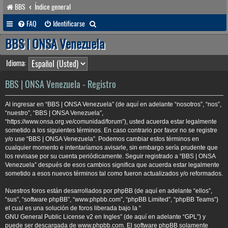
BBS
Índice general
B
FAQ
Identificarse
u
BBS | ONSA Venezuela
s
Idioma:
c
a
BBS | ONSA Venezuela - Registro
r
Al ingresar en “BBS | ONSA Venezuela” (de aquí en adelante “nosotros”, “nos”,
“nuestro”, “BBS | ONSA Venezuela”,
“https://www.onsa.org.ve/comunidad/forum”), usted acuerda estar legalmente
sometido a los siguientes términos. En caso contrario por favor no se registre
y/o use “BBS | ONSA Venezuela”. Podemos cambiar estos términos en
cualquier momento e intentaríamos avisarle, sin embargo sería prudente que
los revisase por su cuenta periódicamente. Seguir registrado a “BBS | ONSA
Venezuela” después de esos cambios significa que acuerda estar legalmente
sometido a esos nuevos términos tal como fueron actualizados y/o reformados.
Nuestros foros están desarrollados por phpBB (de aquí en adelante “ellos”,
“sus”, “software phpBB”, “www.phpbb.com”, “phpBB Limited”, “phpBB Teams”)
el cual es una solución de foros liberada bajo la “
GNU General Public License v2 en Ingles
” (de aquí en adelante “GPL”) y
puede ser descargada de
www.phpbb.com
. El software phpBB solamente