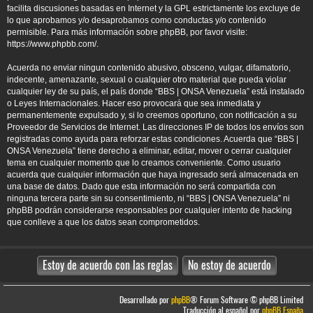
facilita discusiones basadas en Internet y la GPL estrictamente los excluye de
lo que aprobamos y/o desaprobamos como conductas y/o contenido
permisible. Para más información sobre phpBB, por favor visite:
https://www.phpbb.com/
.
Acuerda no enviar ningun contenido abusivo, obsceno, vulgar, difamatorio,
indecente, amenazante, sexual o cualquier otro material que pueda violar
cualquier ley de su país, el país donde “BBS | ONSA Venezuela” está instalado
o Leyes Internacionales. Hacer eso provocará que sea inmediata y
permanentemente expulsado y, si lo creemos oportuno, con notificación a su
Proveedor de Servicios de Internet. Las direcciones IP de todos los envíos son
registradas como ayuda para reforzar estas condiciones. Acuerda que “BBS |
ONSA Venezuela” tiene derecho a eliminar, editar, mover o cerrar cualquier
tema en cualquier momento que lo creamos conveniente. Como usuario
acuerda que cualquier información que haya ingresado será almacenada en
una base de datos. Dado que esta información no será compartida con
ninguna tercera parte sin su consentimiento, ni “BBS | ONSA Venezuela” ni
phpBB podrán considerarse responsables por cualquier intento de hacking
que conlleve a que los datos sean comprometidos.
Desarrollado por
phpBB
® Forum Software © phpBB Limited
Traducción al español por
phpBB España