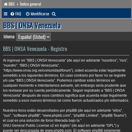
BBS
Índice general
B
FAQ
Identificarse
u
BBS | ONSA Venezuela
s
Idioma:
c
a
BBS | ONSA Venezuela - Registro
r
Al ingresar en “BBS | ONSA Venezuela” (de aquí en adelante “nosotros”, “nos”,
“nuestro”, “BBS | ONSA Venezuela”,
“https://www.onsa.org.ve/comunidad/forum”), usted acuerda estar legalmente
sometido a los siguientes términos. En caso contrario por favor no se registre
y/o use “BBS | ONSA Venezuela”. Podemos cambiar estos términos en
cualquier momento e intentaríamos avisarle, sin embargo sería prudente que
los revisase por su cuenta periódicamente. Seguir registrado a “BBS | ONSA
Venezuela” después de esos cambios significa que acuerda estar legalmente
sometido a esos nuevos términos tal como fueron actualizados y/o reformados.
Nuestros foros están desarrollados por phpBB (de aquí en adelante “ellos”,
“sus”, “software phpBB”, “www.phpbb.com”, “phpBB Limited”, “phpBB Teams”)
el cual es una solución de foros liberada bajo la “
GNU General Public License v2 en Ingles
” (de aquí en adelante “GPL”) y
puede ser descargada de
www.phpbb.com
. El software phpBB solamente