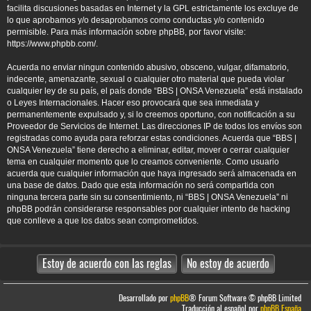
facilita discusiones basadas en Internet y la GPL estrictamente los excluye de
lo que aprobamos y/o desaprobamos como conductas y/o contenido
permisible. Para más información sobre phpBB, por favor visite:
https://www.phpbb.com/
.
Acuerda no enviar ningun contenido abusivo, obsceno, vulgar, difamatorio,
indecente, amenazante, sexual o cualquier otro material que pueda violar
cualquier ley de su país, el país donde “BBS | ONSA Venezuela” está instalado
o Leyes Internacionales. Hacer eso provocará que sea inmediata y
permanentemente expulsado y, si lo creemos oportuno, con notificación a su
Proveedor de Servicios de Internet. Las direcciones IP de todos los envíos son
registradas como ayuda para reforzar estas condiciones. Acuerda que “BBS |
ONSA Venezuela” tiene derecho a eliminar, editar, mover o cerrar cualquier
tema en cualquier momento que lo creamos conveniente. Como usuario
acuerda que cualquier información que haya ingresado será almacenada en
una base de datos. Dado que esta información no será compartida con
ninguna tercera parte sin su consentimiento, ni “BBS | ONSA Venezuela” ni
phpBB podrán considerarse responsables por cualquier intento de hacking
que conlleve a que los datos sean comprometidos.
Desarrollado por
phpBB
® Forum Software © phpBB Limited
Traducción al español por
phpBB España