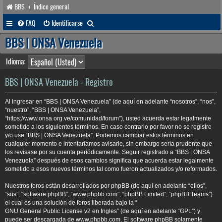
BBS
Índice general
B
FAQ
Identificarse
u
BBS | ONSA Venezuela
s
Idioma:
c
a
BBS | ONSA Venezuela - Registro
r
Al ingresar en “BBS | ONSA Venezuela” (de aquí en adelante “nosotros”, “nos”,
“nuestro”, “BBS | ONSA Venezuela”,
“https://www.onsa.org.ve/comunidad/forum”), usted acuerda estar legalmente
sometido a los siguientes términos. En caso contrario por favor no se registre
y/o use “BBS | ONSA Venezuela”. Podemos cambiar estos términos en
cualquier momento e intentaríamos avisarle, sin embargo sería prudente que
los revisase por su cuenta periódicamente. Seguir registrado a “BBS | ONSA
Venezuela” después de esos cambios significa que acuerda estar legalmente
sometido a esos nuevos términos tal como fueron actualizados y/o reformados.
Nuestros foros están desarrollados por phpBB (de aquí en adelante “ellos”,
“sus”, “software phpBB”, “www.phpbb.com”, “phpBB Limited”, “phpBB Teams”)
el cual es una solución de foros liberada bajo la “
GNU General Public License v2 en Ingles
” (de aquí en adelante “GPL”) y
puede ser descargada de
www.phpbb.com
. El software phpBB solamente