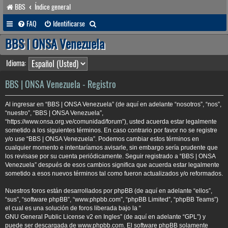
BBS
Índice general
B
FAQ
Identificarse
u
BBS | ONSA Venezuela
s
Idioma:
c
a
BBS | ONSA Venezuela - Registro
r
Al ingresar en “BBS | ONSA Venezuela” (de aquí en adelante “nosotros”, “nos”,
“nuestro”, “BBS | ONSA Venezuela”,
“https://www.onsa.org.ve/comunidad/forum”), usted acuerda estar legalmente
sometido a los siguientes términos. En caso contrario por favor no se registre
y/o use “BBS | ONSA Venezuela”. Podemos cambiar estos términos en
cualquier momento e intentaríamos avisarle, sin embargo sería prudente que
los revisase por su cuenta periódicamente. Seguir registrado a “BBS | ONSA
Venezuela” después de esos cambios significa que acuerda estar legalmente
sometido a esos nuevos términos tal como fueron actualizados y/o reformados.
Nuestros foros están desarrollados por phpBB (de aquí en adelante “ellos”,
“sus”, “software phpBB”, “www.phpbb.com”, “phpBB Limited”, “phpBB Teams”)
el cual es una solución de foros liberada bajo la “
GNU General Public License v2 en Ingles
” (de aquí en adelante “GPL”) y
puede ser descargada de
www.phpbb.com
. El software phpBB solamente