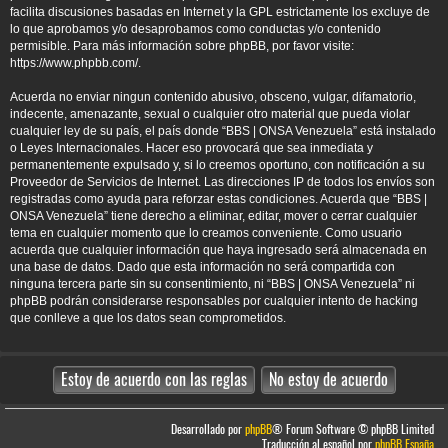
facilita discusiones basadas en Internet y la GPL estrictamente los excluye de
lo que aprobamos y/o desaprobamos como conductas y/o contenido
permisible. Para más información sobre phpBB, por favor visite:
https://www.phpbb.com/
.
Acuerda no enviar ningun contenido abusivo, obsceno, vulgar, difamatorio,
indecente, amenazante, sexual o cualquier otro material que pueda violar
cualquier ley de su país, el país donde “BBS | ONSA Venezuela” está instalado
o Leyes Internacionales. Hacer eso provocará que sea inmediata y
permanentemente expulsado y, si lo creemos oportuno, con notificación a su
Proveedor de Servicios de Internet. Las direcciones IP de todos los envíos son
registradas como ayuda para reforzar estas condiciones. Acuerda que “BBS |
ONSA Venezuela” tiene derecho a eliminar, editar, mover o cerrar cualquier
tema en cualquier momento que lo creamos conveniente. Como usuario
acuerda que cualquier información que haya ingresado será almacenada en
una base de datos. Dado que esta información no será compartida con
ninguna tercera parte sin su consentimiento, ni “BBS | ONSA Venezuela” ni
phpBB podrán considerarse responsables por cualquier intento de hacking
que conlleve a que los datos sean comprometidos.
Desarrollado por
phpBB
® Forum Software © phpBB Limited
Traducción al español por
phpBB España