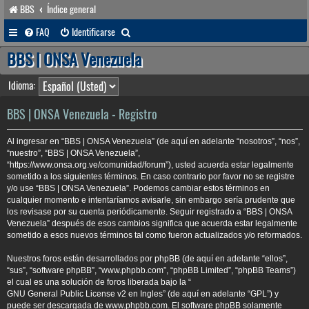
BBS
Índice general
B
FAQ
Identificarse
u
BBS | ONSA Venezuela
s
Idioma:
c
a
BBS | ONSA Venezuela - Registro
r
Al ingresar en “BBS | ONSA Venezuela” (de aquí en adelante “nosotros”, “nos”,
“nuestro”, “BBS | ONSA Venezuela”,
“https://www.onsa.org.ve/comunidad/forum”), usted acuerda estar legalmente
sometido a los siguientes términos. En caso contrario por favor no se registre
y/o use “BBS | ONSA Venezuela”. Podemos cambiar estos términos en
cualquier momento e intentaríamos avisarle, sin embargo sería prudente que
los revisase por su cuenta periódicamente. Seguir registrado a “BBS | ONSA
Venezuela” después de esos cambios significa que acuerda estar legalmente
sometido a esos nuevos términos tal como fueron actualizados y/o reformados.
Nuestros foros están desarrollados por phpBB (de aquí en adelante “ellos”,
“sus”, “software phpBB”, “www.phpbb.com”, “phpBB Limited”, “phpBB Teams”)
el cual es una solución de foros liberada bajo la “
GNU General Public License v2 en Ingles
” (de aquí en adelante “GPL”) y
puede ser descargada de
www.phpbb.com
. El software phpBB solamente