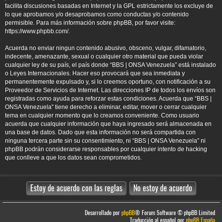
facilita discusiones basadas en Internet y la GPL estrictamente los excluye de
lo que aprobamos y/o desaprobamos como conductas y/o contenido
permisible. Para más información sobre phpBB, por favor visite:
https://www.phpbb.com/
.
Acuerda no enviar ningun contenido abusivo, obsceno, vulgar, difamatorio,
indecente, amenazante, sexual o cualquier otro material que pueda violar
cualquier ley de su país, el país donde “BBS | ONSA Venezuela” está instalado
o Leyes Internacionales. Hacer eso provocará que sea inmediata y
permanentemente expulsado y, si lo creemos oportuno, con notificación a su
Proveedor de Servicios de Internet. Las direcciones IP de todos los envíos son
registradas como ayuda para reforzar estas condiciones. Acuerda que “BBS |
ONSA Venezuela” tiene derecho a eliminar, editar, mover o cerrar cualquier
tema en cualquier momento que lo creamos conveniente. Como usuario
acuerda que cualquier información que haya ingresado será almacenada en
una base de datos. Dado que esta información no será compartida con
ninguna tercera parte sin su consentimiento, ni “BBS | ONSA Venezuela” ni
phpBB podrán considerarse responsables por cualquier intento de hacking
que conlleve a que los datos sean comprometidos.
Desarrollado por
phpBB
® Forum Software © phpBB Limited
Traducción al español por
phpBB España