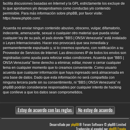
facilita discusiones basadas en Internet y la GPL estrictamente los excluye de
lo que aprobamos y/o desaprobamos como conductas y/o contenido
permisible. Para más información sobre phpBB, por favor visite:
https://www.phpbb.com/
.
Acuerda no enviar ningun contenido abusivo, obsceno, vulgar, difamatorio,
indecente, amenazante, sexual o cualquier otro material que pueda violar
cualquier ley de su país, el país donde “BBS | ONSA Venezuela” está instalado
o Leyes Internacionales. Hacer eso provocará que sea inmediata y
permanentemente expulsado y, si lo creemos oportuno, con notificación a su
Proveedor de Servicios de Internet. Las direcciones IP de todos los envíos son
registradas como ayuda para reforzar estas condiciones. Acuerda que “BBS |
ONSA Venezuela” tiene derecho a eliminar, editar, mover o cerrar cualquier
tema en cualquier momento que lo creamos conveniente. Como usuario
acuerda que cualquier información que haya ingresado será almacenada en
una base de datos. Dado que esta información no será compartida con
ninguna tercera parte sin su consentimiento, ni “BBS | ONSA Venezuela” ni
phpBB podrán considerarse responsables por cualquier intento de hacking
que conlleve a que los datos sean comprometidos.
Desarrollado por
phpBB
® Forum Software © phpBB Limited
Traducción al español por
phpBB España