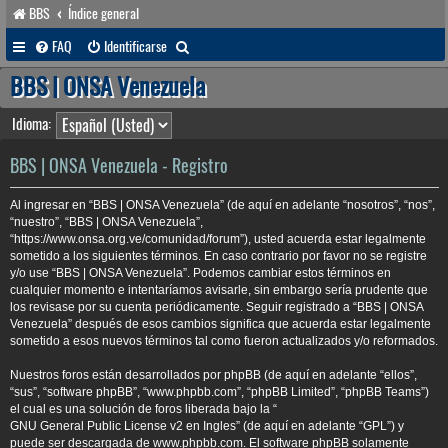
BBS
Índice general
B
FAQ
Identificarse
u
BBS | ONSA Venezuela
s
Idioma:
c
a
BBS | ONSA Venezuela - Registro
r
Al ingresar en “BBS | ONSA Venezuela” (de aquí en adelante “nosotros”, “nos”,
“nuestro”, “BBS | ONSA Venezuela”,
“https://www.onsa.org.ve/comunidad/forum”), usted acuerda estar legalmente
sometido a los siguientes términos. En caso contrario por favor no se registre
y/o use “BBS | ONSA Venezuela”. Podemos cambiar estos términos en
cualquier momento e intentaríamos avisarle, sin embargo sería prudente que
los revisase por su cuenta periódicamente. Seguir registrado a “BBS | ONSA
Venezuela” después de esos cambios significa que acuerda estar legalmente
sometido a esos nuevos términos tal como fueron actualizados y/o reformados.
Nuestros foros están desarrollados por phpBB (de aquí en adelante “ellos”,
“sus”, “software phpBB”, “www.phpbb.com”, “phpBB Limited”, “phpBB Teams”)
el cual es una solución de foros liberada bajo la “
GNU General Public License v2 en Ingles
” (de aquí en adelante “GPL”) y
puede ser descargada de
www.phpbb.com
. El software phpBB solamente