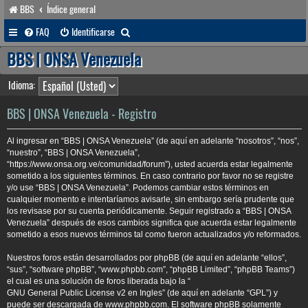
BBS
Índice general
B
FAQ
Identificarse
u
BBS | ONSA Venezuela
s
Idioma:
c
a
BBS | ONSA Venezuela - Registro
r
Al ingresar en “BBS | ONSA Venezuela” (de aquí en adelante “nosotros”, “nos”,
“nuestro”, “BBS | ONSA Venezuela”,
“https://www.onsa.org.ve/comunidad/forum”), usted acuerda estar legalmente
sometido a los siguientes términos. En caso contrario por favor no se registre
y/o use “BBS | ONSA Venezuela”. Podemos cambiar estos términos en
cualquier momento e intentaríamos avisarle, sin embargo sería prudente que
los revisase por su cuenta periódicamente. Seguir registrado a “BBS | ONSA
Venezuela” después de esos cambios significa que acuerda estar legalmente
sometido a esos nuevos términos tal como fueron actualizados y/o reformados.
Nuestros foros están desarrollados por phpBB (de aquí en adelante “ellos”,
“sus”, “software phpBB”, “www.phpbb.com”, “phpBB Limited”, “phpBB Teams”)
el cual es una solución de foros liberada bajo la “
GNU General Public License v2 en Ingles
” (de aquí en adelante “GPL”) y
puede ser descargada de
www.phpbb.com
. El software phpBB solamente