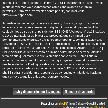
facilita discusiones basadas en Internet y la GPL estrictamente los excluye de
lo que aprobamos y/o desaprobamos como conductas y/o contenido
permisible. Para más información sobre phpBB, por favor visite:
https://www.phpbb.com/
.
Acuerda no enviar ningun contenido abusivo, obsceno, vulgar, difamatorio,
indecente, amenazante, sexual o cualquier otro material que pueda violar
cualquier ley de su país, el país donde “BBS | ONSA Venezuela” está instalado
o Leyes Internacionales. Hacer eso provocará que sea inmediata y
permanentemente expulsado y, si lo creemos oportuno, con notificación a su
Proveedor de Servicios de Internet. Las direcciones IP de todos los envíos son
registradas como ayuda para reforzar estas condiciones. Acuerda que “BBS |
ONSA Venezuela” tiene derecho a eliminar, editar, mover o cerrar cualquier
tema en cualquier momento que lo creamos conveniente. Como usuario
acuerda que cualquier información que haya ingresado será almacenada en
una base de datos. Dado que esta información no será compartida con
ninguna tercera parte sin su consentimiento, ni “BBS | ONSA Venezuela” ni
phpBB podrán considerarse responsables por cualquier intento de hacking
que conlleve a que los datos sean comprometidos.
Desarrollado por
phpBB
® Forum Software © phpBB Limited
Traducción al español por
phpBB España