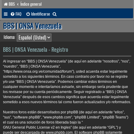
BBS
Índice general
B
FAQ
Identificarse
u
BBS | ONSA Venezuela
s
Idioma:
c
a
BBS | ONSA Venezuela - Registro
r
Al ingresar en “BBS | ONSA Venezuela” (de aquí en adelante “nosotros”, “nos”,
“nuestro”, “BBS | ONSA Venezuela”,
“https://www.onsa.org.ve/comunidad/forum”), usted acuerda estar legalmente
sometido a los siguientes términos. En caso contrario por favor no se registre
y/o use “BBS | ONSA Venezuela”. Podemos cambiar estos términos en
cualquier momento e intentaríamos avisarle, sin embargo sería prudente que
los revisase por su cuenta periódicamente. Seguir registrado a “BBS | ONSA
Venezuela” después de esos cambios significa que acuerda estar legalmente
sometido a esos nuevos términos tal como fueron actualizados y/o reformados.
Nuestros foros están desarrollados por phpBB (de aquí en adelante “ellos”,
“sus”, “software phpBB”, “www.phpbb.com”, “phpBB Limited”, “phpBB Teams”)
el cual es una solución de foros liberada bajo la “
GNU General Public License v2 en Ingles
” (de aquí en adelante “GPL”) y
puede ser descargada de
www.phpbb.com
. El software phpBB solamente