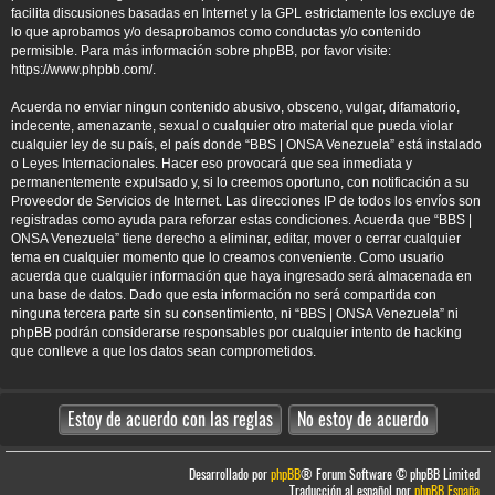
facilita discusiones basadas en Internet y la GPL estrictamente los excluye de
lo que aprobamos y/o desaprobamos como conductas y/o contenido
permisible. Para más información sobre phpBB, por favor visite:
https://www.phpbb.com/
.
Acuerda no enviar ningun contenido abusivo, obsceno, vulgar, difamatorio,
indecente, amenazante, sexual o cualquier otro material que pueda violar
cualquier ley de su país, el país donde “BBS | ONSA Venezuela” está instalado
o Leyes Internacionales. Hacer eso provocará que sea inmediata y
permanentemente expulsado y, si lo creemos oportuno, con notificación a su
Proveedor de Servicios de Internet. Las direcciones IP de todos los envíos son
registradas como ayuda para reforzar estas condiciones. Acuerda que “BBS |
ONSA Venezuela” tiene derecho a eliminar, editar, mover o cerrar cualquier
tema en cualquier momento que lo creamos conveniente. Como usuario
acuerda que cualquier información que haya ingresado será almacenada en
una base de datos. Dado que esta información no será compartida con
ninguna tercera parte sin su consentimiento, ni “BBS | ONSA Venezuela” ni
phpBB podrán considerarse responsables por cualquier intento de hacking
que conlleve a que los datos sean comprometidos.
Desarrollado por
phpBB
® Forum Software © phpBB Limited
Traducción al español por
phpBB España