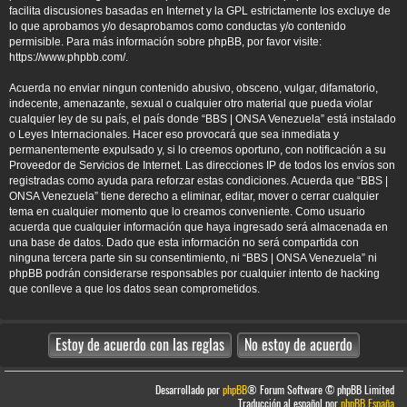
facilita discusiones basadas en Internet y la GPL estrictamente los excluye de
lo que aprobamos y/o desaprobamos como conductas y/o contenido
permisible. Para más información sobre phpBB, por favor visite:
https://www.phpbb.com/
.
Acuerda no enviar ningun contenido abusivo, obsceno, vulgar, difamatorio,
indecente, amenazante, sexual o cualquier otro material que pueda violar
cualquier ley de su país, el país donde “BBS | ONSA Venezuela” está instalado
o Leyes Internacionales. Hacer eso provocará que sea inmediata y
permanentemente expulsado y, si lo creemos oportuno, con notificación a su
Proveedor de Servicios de Internet. Las direcciones IP de todos los envíos son
registradas como ayuda para reforzar estas condiciones. Acuerda que “BBS |
ONSA Venezuela” tiene derecho a eliminar, editar, mover o cerrar cualquier
tema en cualquier momento que lo creamos conveniente. Como usuario
acuerda que cualquier información que haya ingresado será almacenada en
una base de datos. Dado que esta información no será compartida con
ninguna tercera parte sin su consentimiento, ni “BBS | ONSA Venezuela” ni
phpBB podrán considerarse responsables por cualquier intento de hacking
que conlleve a que los datos sean comprometidos.
Desarrollado por
phpBB
® Forum Software © phpBB Limited
Traducción al español por
phpBB España