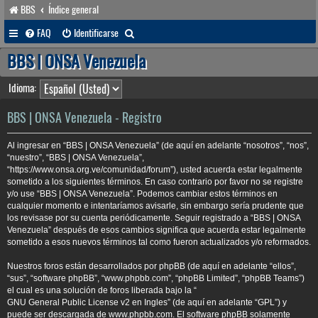
BBS
Índice general
B
FAQ
Identificarse
u
BBS | ONSA Venezuela
s
Idioma:
c
a
BBS | ONSA Venezuela - Registro
r
Al ingresar en “BBS | ONSA Venezuela” (de aquí en adelante “nosotros”, “nos”,
“nuestro”, “BBS | ONSA Venezuela”,
“https://www.onsa.org.ve/comunidad/forum”), usted acuerda estar legalmente
sometido a los siguientes términos. En caso contrario por favor no se registre
y/o use “BBS | ONSA Venezuela”. Podemos cambiar estos términos en
cualquier momento e intentaríamos avisarle, sin embargo sería prudente que
los revisase por su cuenta periódicamente. Seguir registrado a “BBS | ONSA
Venezuela” después de esos cambios significa que acuerda estar legalmente
sometido a esos nuevos términos tal como fueron actualizados y/o reformados.
Nuestros foros están desarrollados por phpBB (de aquí en adelante “ellos”,
“sus”, “software phpBB”, “www.phpbb.com”, “phpBB Limited”, “phpBB Teams”)
el cual es una solución de foros liberada bajo la “
GNU General Public License v2 en Ingles
” (de aquí en adelante “GPL”) y
puede ser descargada de
www.phpbb.com
. El software phpBB solamente